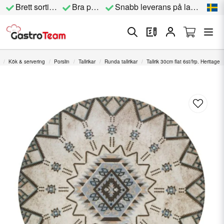
Brett sortiment
Bra priser
Snabb leverans på lagervara
Kök & servering
Porslin
Tallrikar
Runda tallrikar
Tallrik 30cm flat 6st/frp. Heritage