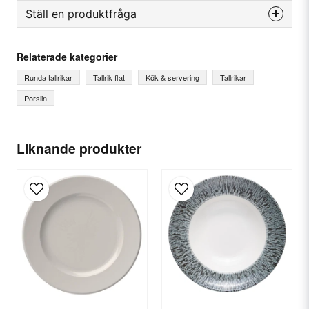
Ställ en produktfråga
question
Fråga oss något om denna produkten...
Relaterade kategorier
Runda tallrikar
Tallrik flat
Kök & servering
Tallrikar
Porslin
name
Ditt namn
Liknande produkter
email
E-postadress
Ja, ni får publicera min fråga