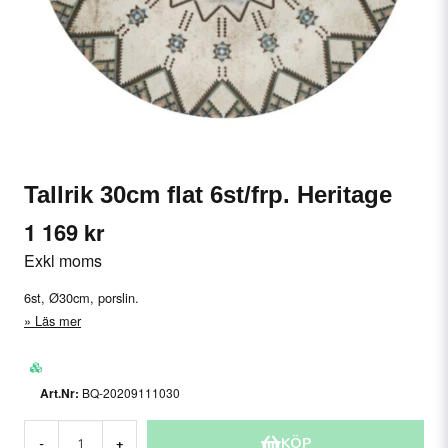
Tallrik 30cm flat 6st/frp. Heritage
1 169 kr
Exkl moms
6st, Ø30cm, porslin.
Läs mer
BQ-20209111030
KÖP
-
+