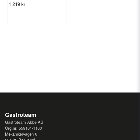
1 219 kr
Gastroteam
Gastroteam Abbe AB
Org.nr: 559101-1100
Mekanikervägen 6
564 35 Bankeryd