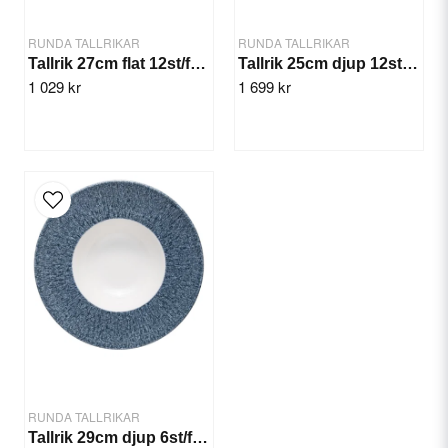
RUNDA TALLRIKAR
RUNDA TALLRIKAR
Tallrik 27cm flat 12st/fp. Frame
Tallrik 25cm djup 12st/frp. Stellar Miro
1 029 kr
1 699 kr
Skicka fråga
RUNDA TALLRIKAR
Tallrik 29cm djup 6st/frp. Streak Miro