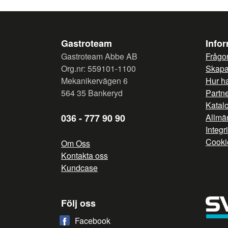
Gastroteam
Info
Gastroteam Abbe AB
Frågor
Org.nr: 559101-1100
Skapa 
Mekanikervägen 6
Hur h
564 35 Bankeryd
Partn
Katal
036 - 777 90 90
Allmän
Integr
Cooki
Om Oss
Kontakta oss
Kundcase
Följ oss
Facebook