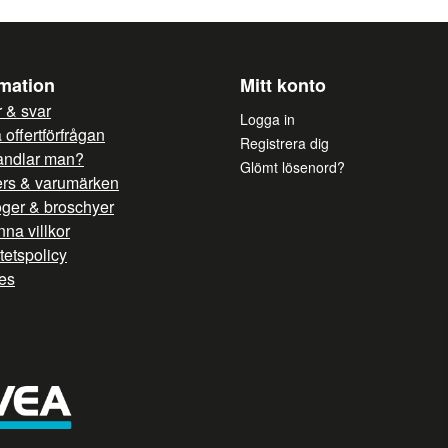
rmation
Mitt konto
 & svar
Logga in
offertförfrågan
Registrera dig
andlar man?
Glömt lösenord?
ers & varumärken
oger & broschyer
na villkor
itetspolicy
es