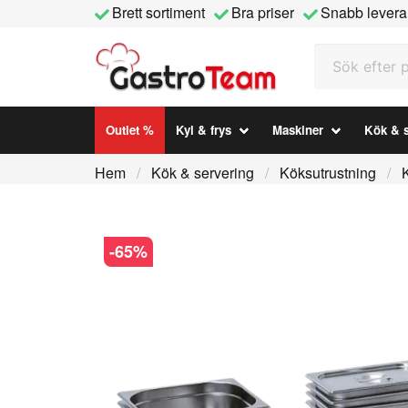
Brett sortiment
Bra priser
Snabb levera
Sök efter prod
Outlet %
Kyl & frys
Maskiner
Kök & s
Hem
Kök & servering
Köksutrustning
-
65
%