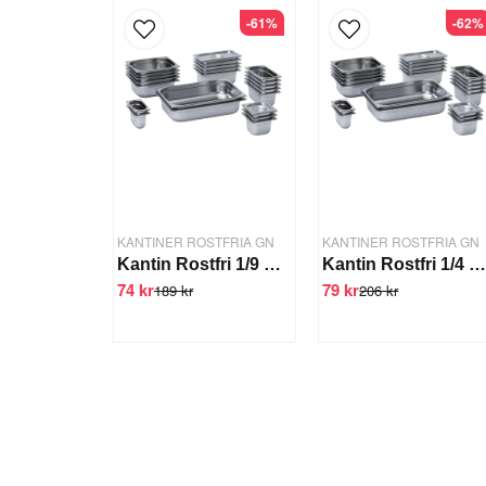
-61%
-62%
KANTINER ROSTFRIA GN
KANTINER ROSTFRIA GN
Kantin Rostfri 1/9 GN-150 mm
Kantin Rostfri 1/4 GN-100 m
74 kr
79 kr
189 kr
206 kr