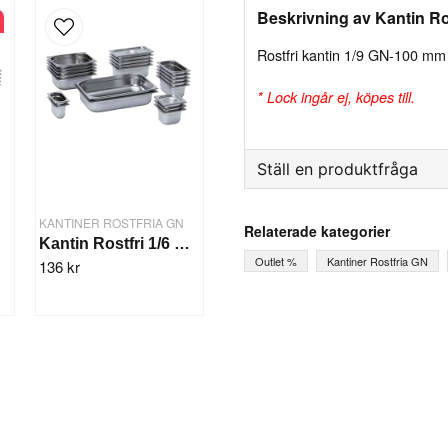
Beskrivning av Kantin Ro
Rostfri kantin 1/9 GN-100 mm
* Lock ingår ej, köpes till.
Ställ en produktfråga
question
Fråga oss något om denna
KANTINER ROSTFRIA GN
Relaterade kategorier
m
Kantin Rostfri 1/6 GN-65 mm
Outlet %
Kantiner Rostfria GN
136 kr
name
Ditt namn
Ja, ni får publicera mi