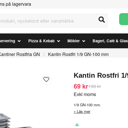
ns på lagervara
ukt, nyckelord eller varumärke
ervering
Pizza & Kebab
Möbler
Bageri, Café & Glas
Kantiner Rostfria GN
Kantin Rostfri 1/9 GN-100 mm
Kantin Rostfri 
69 kr
198 kr
Exkl moms
1/9 GN-100 mm.
Läs mer