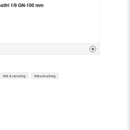
stfri 1/9 GN-100 mm
 produkten...
Kök & servering
Köksutrustning
email
E-postadress
n fråga