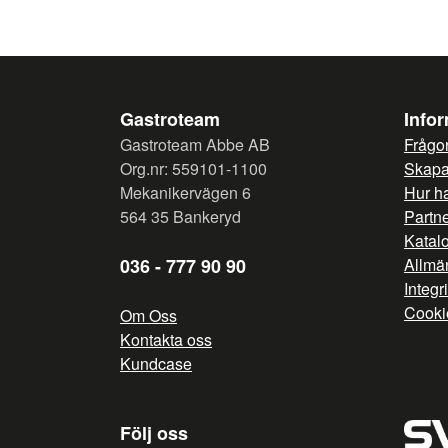
Gastroteam
Info
Gastroteam Abbe AB
Frågor
Org.nr: 559101-1100
Skapa 
Mekanikervägen 6
Hur h
564 35 Bankeryd
Partn
Katal
036 - 777 90 90
Allmän
Integr
Cooki
Om Oss
Kontakta oss
Kundcase
Följ oss