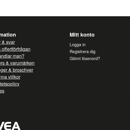
Ja, ni får publicera mi
rmation
Mitt konto
 & svar
Logga in
offertförfrågan
Registrera dig
andlar man?
Glömt lösenord?
ers & varumärken
oger & broschyer
na villkor
itetspolicy
es