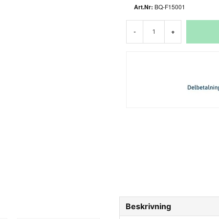
BQ-F15001
-
+
Beskrivning