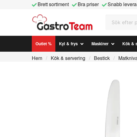
Brett sortiment
Bra priser
Snabb levera
Sök efter prod
Outlet %
Kyl & frys
Maskiner
Kök & s
Hem
Kök & servering
Bestick
Matkniv