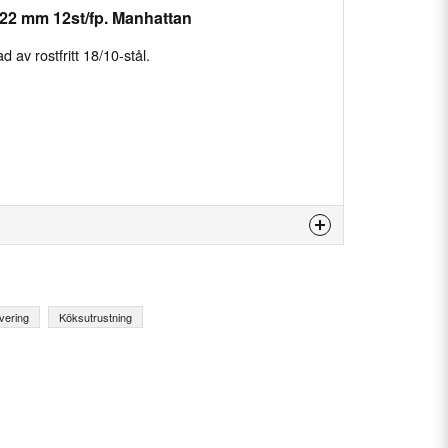
222 mm 12st/fp. Manhattan
ad av rostfritt 18/10-stål.
 produkten...
vering
Köksutrustning
email
E-postadress