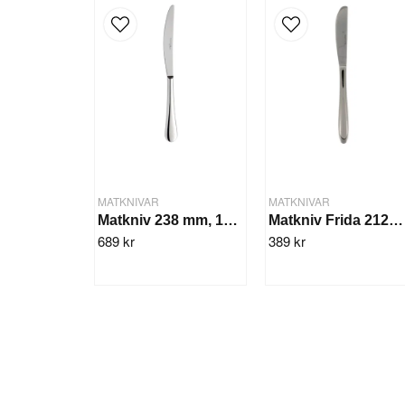
MATKNIVAR
MATKNIVAR
Matkniv 238 mm, 12 st Arcade
Matkniv Frida 212mm 12st/fp.
689 kr
389 kr