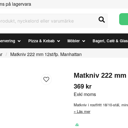
ns på lagervara
ukt, nyckelord eller varumärke
ervering
Pizza & Kebab
Möbler
Bageri, Café & Glas
ar
Matkniv 222 mm 12st/fp. Manhattan
Matkniv 222 mm 
369 kr
Exkl moms
Matkniv i rostfritt 18/10-stål, min
Läs mer