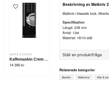
Beskrivning av Matkniv 
Matkniv i klassisk look, tillverk
Specifikation
Längd: 238 mm
Antal: 12st
Material: 18/10-stål
KAFFE & DRYCK
Ställ en produktfråga
Kaffemaskin Crem Instant Cafélino Trio
14 390 kr
question
Fråga oss något om denna
Relaterade kategorier
Bestick
Matknivar
Kök & ser
name
Ditt namn