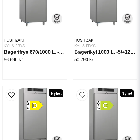
HOSHIZAKI
HOSHIZAKI
KYL & FRYS
KYL & FRYS
Bagerifrys 670/1000 L. -25/+12°C BAKER F 950
Bagerikyl 1000 L. -5/+12°C BAKER M 950 L DR
56 690 kr
50 790 kr
Nyhet
Nyhet
A
A
D
C
G
G