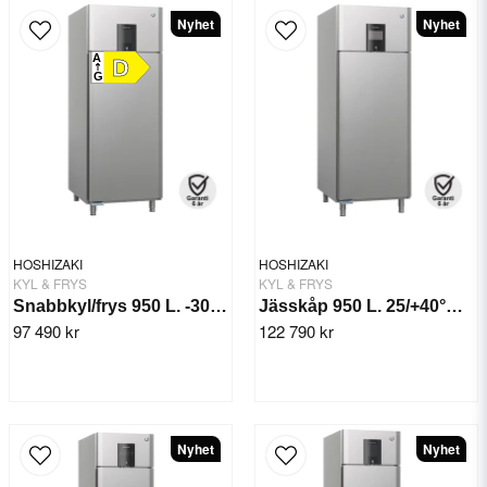
Nyhet
Nyhet
A
D
G
HOSHIZAKI
HOSHIZAKI
KYL & FRYS
KYL & FRYS
Snabbkyl/frys 950 L. -30/+10°C BAKER SF 950
Jässkåp 950 L. 25/+40°CBAKER GA 950
97 490 kr
122 790 kr
Nyhet
Nyhet