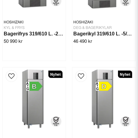
HOSHIZAKI
HOSHIZAKI
KYL & FRYS
DEG & BAGERIKYLAR
Bagerifrys 319/610 L. -25/+12° BAKER F 625 DR
Bagerikyl 319/610 L. -5/+12°C BAKER M 625 DR
50 990 kr
46 490 kr
Nyhet
Nyhet
A
A
B
D
G
G