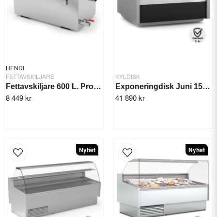
HENDI
FETTAVSKILJARE
KYLDISK
Fettavskiljare 600 L. Profi Line
Exponeringdisk Juni 1505 mm
8 449 kr
41 890 kr
Nyhet
Nyhet