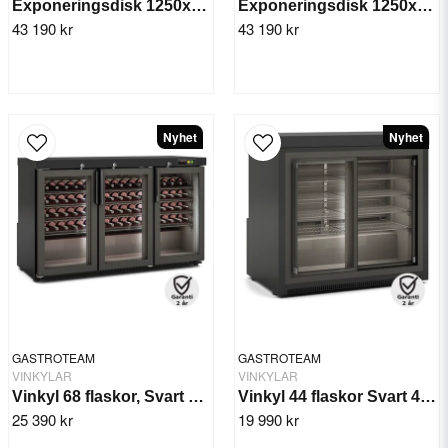
Exponeringsdisk 1250x1207x(h)971 mm Velastra 230 m³
Exponeringsdisk 1250x1246x(h)974 mm - Velastra
43 190 kr
43 190 kr
Nyhet
Nyhet
GASTROTEAM
GASTROTEAM
VINKYLAR
VINKYLAR
Vinkyl 68 flaskor, Svart 480 W.
Vinkyl 44 flaskor Svart 480 W.
25 390 kr
19 990 kr