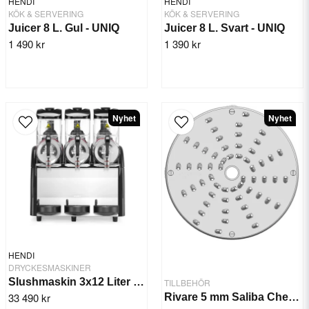
HENDI
HENDI
KÖK & SERVERING
KÖK & SERVERING
Juicer 8 L. Gul - UNIQ
Juicer 8 L. Svart - UNIQ
1 490 kr
1 390 kr
Nyhet
Nyhet
HENDI
DRYCKESMASKINER
Slushmaskin 3x12 Liter Profi Line
TILLBEHÖR
33 490 kr
Rivare 5 mm Saliba Chef KL50E