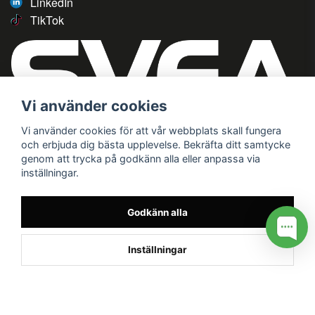
LinkedIn
TikTok
Vi använder cookies
Vi använder cookies för att vår webbplats skall fungera
och erbjuda dig bästa upplevelse. Bekräfta ditt samtycke
genom att trycka på godkänn alla eller anpassa via
inställningar.
Godkänn alla
Inställningar
/* */
// G ADS CONVERSION PAGE --> //
// GTAG EVENT --> //
//
G TAG STYRNING --> //
// Hojtar Heatmap, Hotjar Tracking