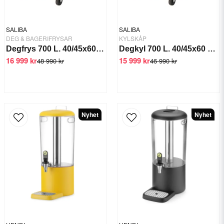
SALIBA
SALIBA
DEG & BAGERIFRYSAR
KYLSKÅP
Degfrys 700 L. 40/45x60 cm, -18/-22 °C
Degkyl 700 L. 40/45x60 cm, +2/+8°C
16 999 kr
15 999 kr
48 990 kr
46 990 kr
Nyhet
Nyhet