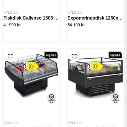
KYLDISK
KYLDISK
Fiskdisk Callypso 1505 mm
Exponeringsdisk 1250x1107x(h)1440 mm - Velastra
41 990 kr
54 190 kr
Nyhet
Nyhet
A
A
D
D
G
G
KYLDISK
KYLDISK