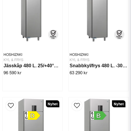
HOSHIZAKI
HOSHIZAKI
KYL & FRYS
KYL & FRYS
Jässkåp 480 L. 25/+40°C BAKER GA 550
Snabbkyl/frys 480 L. -30/+10°C BAKER SF 550
96 590 kr
63 290 kr
Nyhet
Nyhet
A
A
D
B
G
G