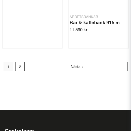
ARBETSBÄNKAR
Bar & kaffebänk 915 mm MCN-90
11 590 kr
1
2
Nästa »
Gastroteam