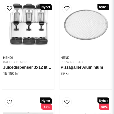
Nyhet
Nyhet
HENDI
HENDI
KAFFE & DRYCK
PIZZA & KEBAB
Juicedispenser 3x12 liter Arktic
Pizzagaller Aluminium
15 190 kr
39 kr
Nyhet
Nyhet
-58%
-60%