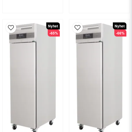
Nyhet
Nyhet
-65%
-66%