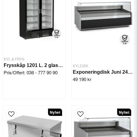
KYL & FRYS
Frysskåp 1201 L. 2 glasdörr -20 -15°C
KYLDISK
Pris/Offert: 036 - 777 90 90
Exponeringdisk Juni 2465 mm
49 190 kr
Nyhet
Nyhet