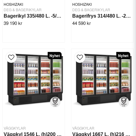
HOSHIZAKI
HOSHIZAKI
DEG & BAGERIKYLAR
DEG & BAGERIKYLAR
Bagerikyl 335/480 L. -5/+12°C BAKER M 550 L DR
Bagerifrys 314/480 L. -25/+12°C BAKER F 550 L DR
39 190 kr
44 590 kr
Nyhet
Nyhet
VÄGGKYLAR
VÄGGKYLAR
Väggkyl 1546 L. (h)200 cm 4x glasdörr, Ingo EFIL-4R
Väggkyl 1667 L. (h)216 cm 4x glasdörr, Ingo EFI-4R