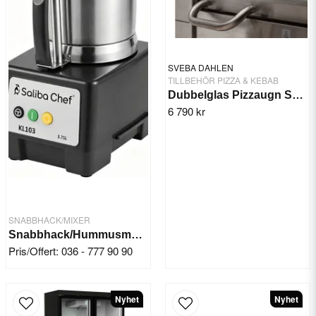
SVEBA DAHLEN
TILLBEHÖR PIZZA & KEBAB
Dubbelglas Pizzaugn Sveba
6 790 kr
SNABBHACK/MIXER
Snabbhack/Hummusmaskin - Saliba Chef KL103
Pris/Offert: 036 - 777 90 90
Nyhet
Nyhet