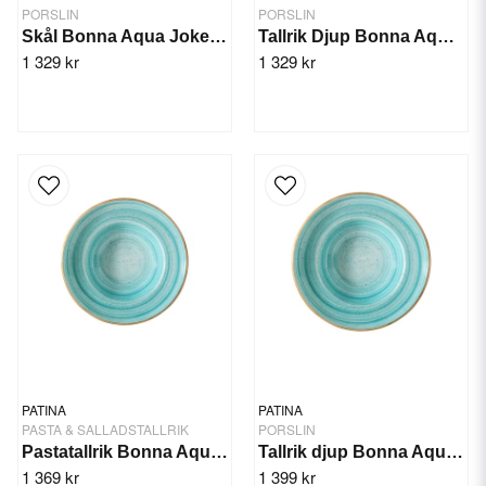
PORSLIN
PORSLIN
Skål Bonna Aqua Joker 14cm/12st
Tallrik Djup Bonna Aqua 20cm/12st
1 329 kr
1 329 kr
PATINA
PATINA
PASTA & SALLADSTALLRIK
PORSLIN
Pastatallrik Bonna Aqua 27cm/6st
Tallrik djup Bonna Aqua 30 cm 6st/fp
1 369 kr
1 399 kr