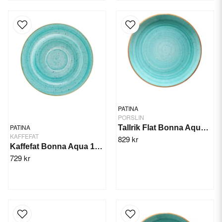
PATINA
PORSLIN
PATINA
Tallrik Flat Bonna Aqua 17cm/12st
KAFFEFAT
829 kr
Kaffefat Bonna Aqua 16cm/12st
729 kr