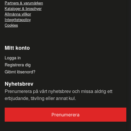
Partners & varumärken
Kataloger & broschyer
Allmänna villkor
Integritetspolicy
Cookies
Mitt konto
Logga in
Registrera dig
Glömt lösenord?
Nyhetsbrev
Prenumerera på vårt nyhetsbrev och missa aldrig ett
erbjudande, tävling eller annat kul.
Prenumerera