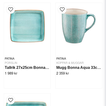
PATINA
PATINA
PORSLIN
KOPPAR & MUGGAR
Tallrik 27x25cm Bonna Aqua
Mugg Bonna Aqua 33cl/24st
1 989 kr
2 359 kr