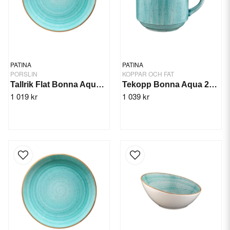
PATINA
PATINA
PORSLIN
KOPPAR OCH FAT
Tallrik Flat Bonna Aqua 19cm/12st
Tekopp Bonna Aqua 23cl/12st
1 019 kr
1 039 kr