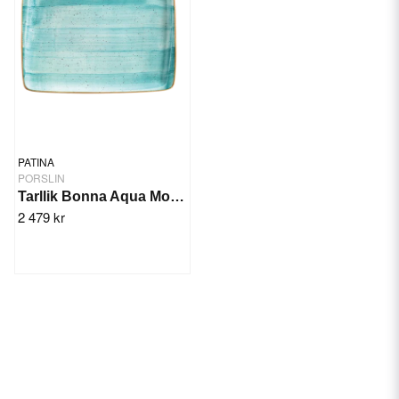
PATINA
PORSLIN
Tarllik Bonna Aqua Moove 23x16cm/12st
2 479 kr