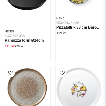
HENDI
PIZZATALLRIKAR
Pizzatallrik 33 cm Barocco
HENDI
119 kr
PIZZAFORMAR
Panpizza form Ø24cm
119 kr
220 kr