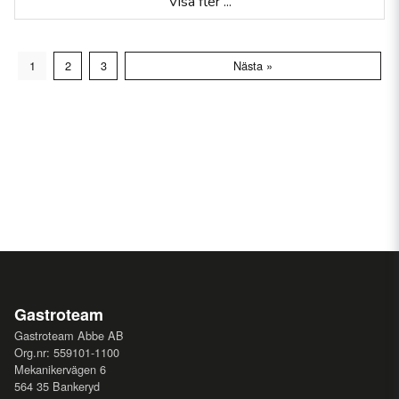
Visa fler ...
1
2
3
Nästa »
Gastroteam
Gastroteam Abbe AB
Org.nr: 559101-1100
Mekanikervägen 6
564 35 Bankeryd