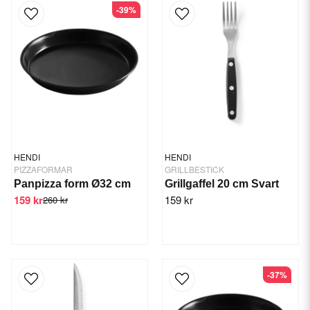
-39%
HENDI
HENDI
PIZZAFORMAR
GRILLBESTICK
Panpizza form Ø32 cm
Grillgaffel 20 cm Svart
159 kr
159 kr
260 kr
-37%