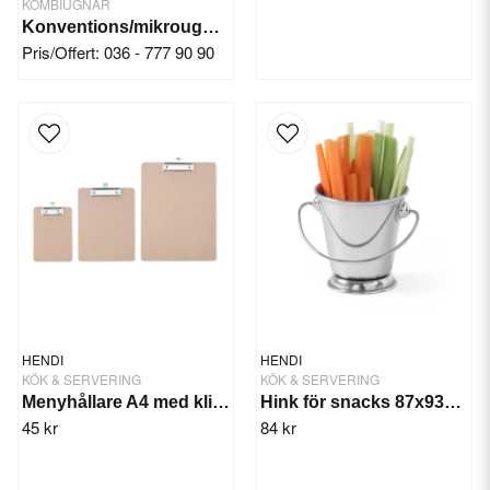
KOMBIUGNAR
Konventions/mikrougn CombiTurbo
Pris/Offert: 036 - 777 90 90
HENDI
HENDI
KÖK & SERVERING
KÖK & SERVERING
Menyhållare A4 med klipps
Hink för snacks 87x93mm
45 kr
84 kr