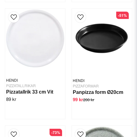
-51%
HENDI
HENDI
PIZZATALLRIKAR
PIZZAFORMAR
Pizzatallrik 33 cm Vit
Panpizza form Ø20cm
89 kr
99 kr
200 kr
-73%