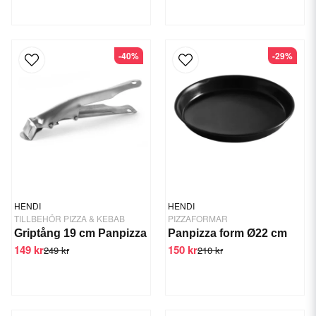
-40%
-29%
HENDI
HENDI
TILLBEHÖR PIZZA & KEBAB
PIZZAFORMAR
Griptång 19 cm Panpizza
Panpizza form Ø22 cm
149 kr
150 kr
249 kr
210 kr