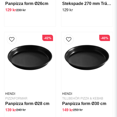
Panpizza form Ø26cm
Stekspade 270 mm Trähandtag
129 kr
129 kr
230 kr
-42%
-40%
HENDI
HENDI
PIZZAFORMAR
TILLBEHÖR PIZZA & KEBAB
Panpizza form Ø28 cm
Panpizza form Ø30 cm
139 kr
149 kr
240 kr
250 kr