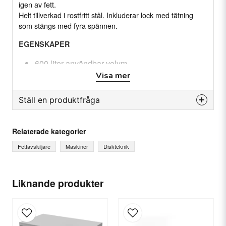
igen av fett.
Helt tillverkad i rostfritt stål. Inkluderar lock med tätning
som stängs med fyra spännen.
EGENSKAPER
600 liter användbar volym
Visa mer
Ø50 mm in- och utloppsanslutningar
Två vertikala inre fack för separering av fett och
Ställ en produktfråga
slam
Utrustad med en kulventil för tömning av
question
Fråga oss något om denna produkten...
fettfacket
Relaterade kategorier
Fettavskiljare
Maskiner
Diskteknik
SPECIFIKATION
name
Ditt namn
Användbar volym: 60 Liter
Liknande produkter
Produktionskapacitet: 600 Liter/tim.
Mått: 728x416x(h)398 mm
Vikt: (Netto/brutto) 15.55/15.75 kg(s)
email
E-postadress