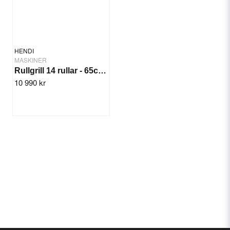
HENDI
MASKINER
Rullgrill 14 rullar - 65cm 2 zoner
10 990 kr