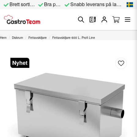
Brett sortiment
Bra priser
Snabb leverans på lagervara
Hem
Diskrum
Fettavskiljare
Fettavskiljare 600 L. Profi Line
Nyhet