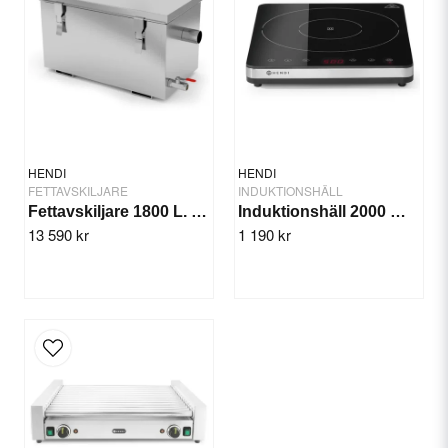
Material
Rostfritt stål
Ja, ni får publicera min fråga
HENDI
HENDI
FETTAVSKILJARE
INDUKTIONSHÄLL
Fettavskiljare 1800 L. Profi Line
Induktionshäll 2000 W Svart
13 590 kr
1 190 kr
Skicka fråga