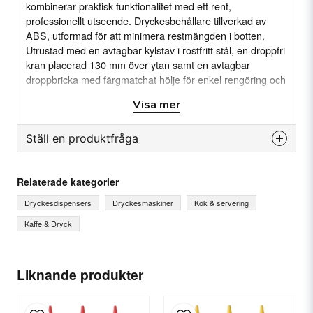
kombinerar praktisk funktionalitet med ett rent,
professionellt utseende. Dryckesbehållare tillverkad av
ABS, utformad för att minimera restmängden i botten.
Utrustad med en avtagbar kylstav i rostfritt stål, en droppfri
kran placerad 130 mm över ytan samt en avtagbar
droppbricka med färgmatchat hölje för enkel rengöring och
snygg presentation. En elegant juicer för den moderna
Visa mer
buffén, cateringbranschen, restaurang- och
hotellbranschen.
Ställ en produktfråga
Vattenbad, diskmaskin, mikrovågsugn,
Ej lämplig för:
question
Fråga oss något om denna produkten...
ugn, tvättmaskin
Relaterade kategorier
Dryckesdispensers
Dryckesmaskiner
Kök & servering
EGENSKAPER
Kaffe & Dryck
Lätt att rengöra
name
Ditt namn
Droppfri kran
Liknande produkter
Avtagbar kylstav håller juicen kyld utan att
späda ut den.
email
E-postadress
Avtagbara droppbricka för att minimerar