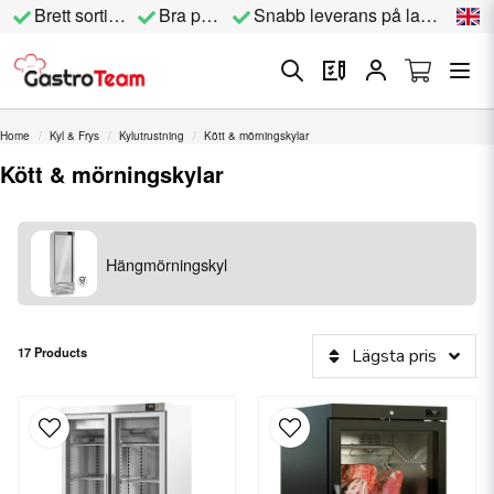
Brett sortiment
Bra priser
Snabb leverans på lagervara
Home
Kyl & Frys
Kylutrustning
Kött & mörningskylar
Kött & mörningskylar
Hängmörningskyl
17 Products
Lägsta pris