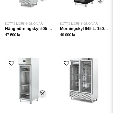
KÖTT & MÖRNINGSKYLAR
KÖTT & MÖRNINGSKYLAR
Hängmörningskyl 505 L. 490 W, glasdörr
Mörningskyl 645 L. 150 kg, 502 W
47 590 kr
49 990 kr