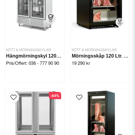
KÖTT & MÖRNINGSKYLAR
KÖTT & MÖRNINGSKYLAR
Hängmörningskyl 1201 L. +4/+30°C, 2x Glasdörr
Mörningsskåp 120 Ltr. (20 kg)
Pris/Offert: 036 - 777 90 90
19 290 kr
-64%