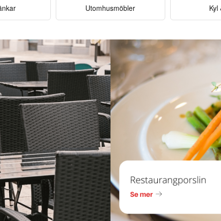
änkar
Utomhusmöbler
Kyl