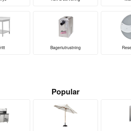
ritt
Bageriutrustning
Rese
Popular