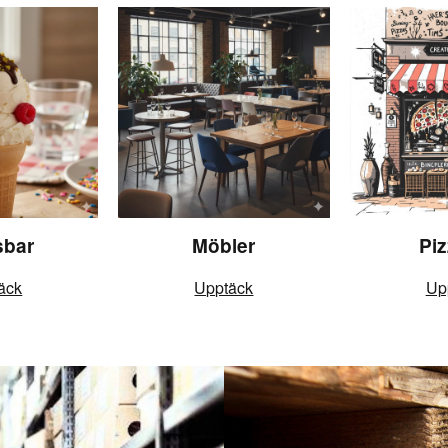
sbar
Möbler
Piz
äck
Upptäck
Up