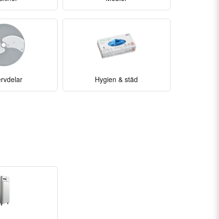
rvdelar
Hygien & städ