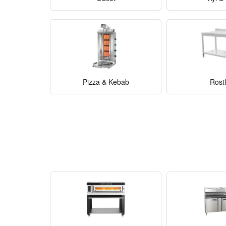
Pizza & Kebab
Rostf