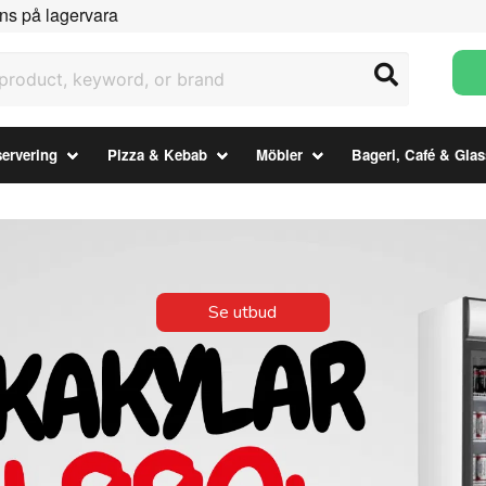
ns på lagervara
uct, keyword, or brand
ervering
Pizza & Kebab
Möbler
Bageri, Café & Glas