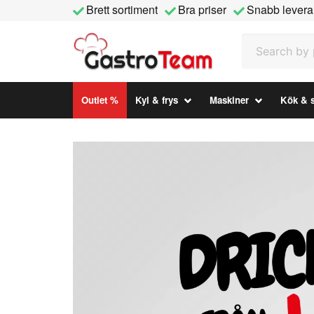
Brett sortiment
Bra priser
Snabb levera
Search by prod
Outlet %
Kyl & frys
Maskiner
Kök & s