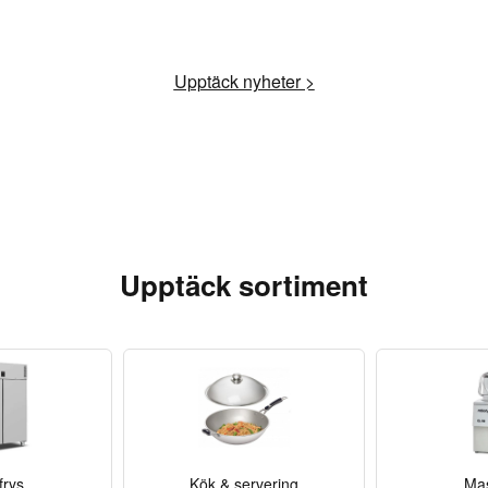
Upptäck nyheter >
Upptäck sortiment
frys
Kök & servering
Mas