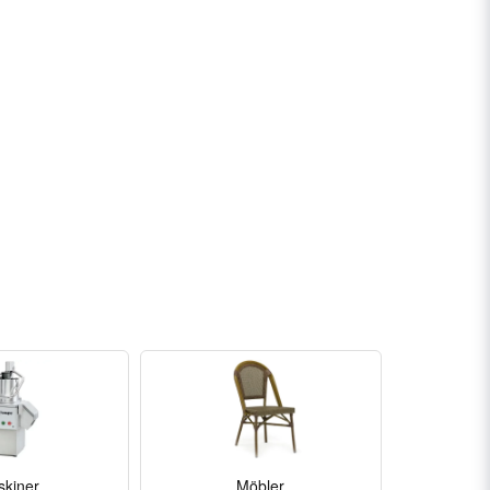
kiner
Möbler