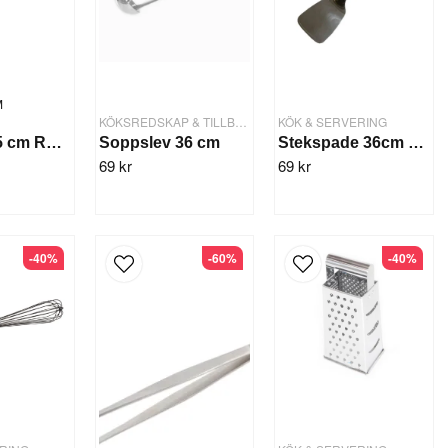
M
KÖKSREDSKAP & TILLBEHÖR
KÖK & SERVERING
Mattång 45 cm Rostfri inkl Hängögla
Soppslev 36 cm
Stekspade 36cm Rostfri
69 kr
69 kr
-40%
-60%
-40%