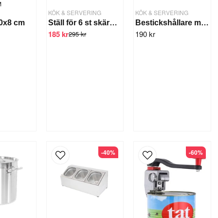
M
KÖK & SERVERING
KÖK & SERVERING
50x8 cm
Ställ för 6 st skärbrädor
Bestickshållare med fyra bestickscylindrar
185 kr
190 kr
295 kr
-40%
-60%