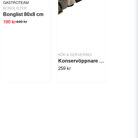
GASTROTEAM
BONGLISTER
Bonglist 80x8 cm
190 kr
449 kr
KÖK & SERVERING
Konservöppnare svart
259 kr