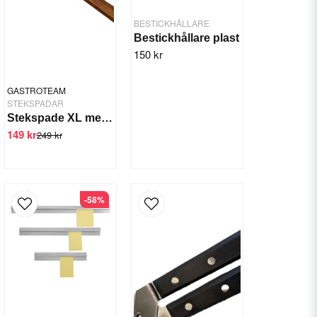
BESTICKHÅLLARE
Bestickhållare plast
150 kr
GASTROTEAM
STEKSPADAR
Stekspade XL med trähandtag
149 kr
249 kr
-58%