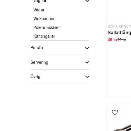
Vagnar
Vågar
Wokpannor
KÖK & SERVE
Polermaskiner
Salladtån
Kantingaller
49 kr
99 kr
Porslin
Servering
Övrigt