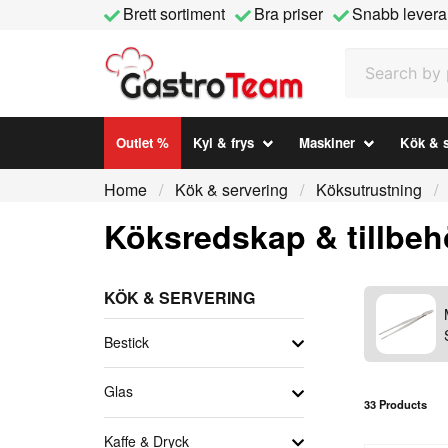
Brett sortiment
Bra priser
Snabb levera
Search by prod
Outlet %
Kyl & frys
Maskiner
Kök & s
Home
Kök & servering
Köksutrustning
Köksredskap & tillbeh
KÖK & SERVERING
Bestick
Glas
33 Products
Kaffe & Dryck