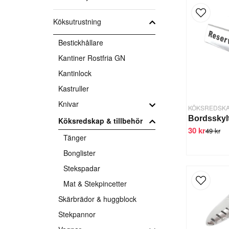
Köksutrustning
Bestickhållare
Kantiner Rostfria GN
Kantinlock
Kastruller
Knivar
Köksredskap & tillbehör
30 kr
49 kr
Tänger
Bonglister
Stekspadar
Mat & Stekpincetter
Skärbrädor & huggblock
Stekpannor