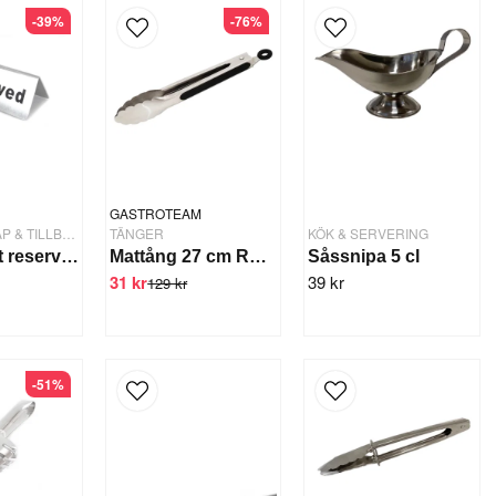
-39%
-76%
GASTROTEAM
KÖKSREDSKAP & TILLBEHÖR
TÄNGER
KÖK & SERVERING
Bordsskylt reserverad
Mattång 27 cm Rostfri Inkl Hängögla
Såssnipa 5 cl
31 kr
39 kr
129 kr
-51%