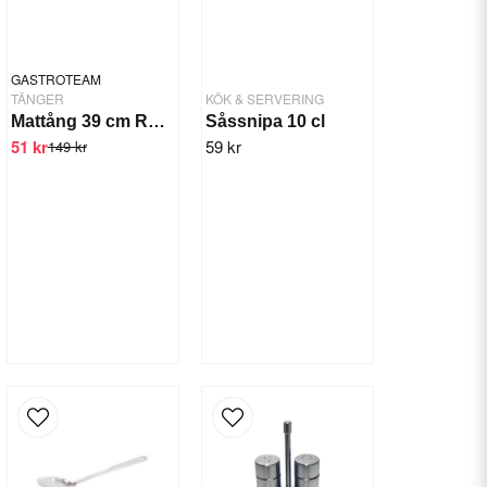
GASTROTEAM
TÄNGER
KÖK & SERVERING
Mattång 39 cm Rostfri Inkl. Hängögla
Såssnipa 10 cl
51 kr
59 kr
149 kr