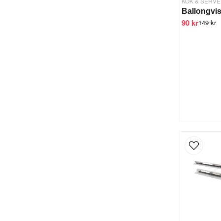
KÖK & SERVE
90 kr
149 kr