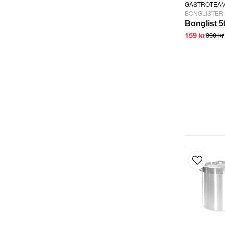
GASTROTEA
BONGLISTER
Bonglist 
159 kr
390 kr