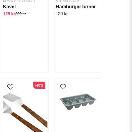
KÖK & SERVERING
STEKSPADAR
Kavel
Hamburger turner
125 kr
129 kr
200 kr
-40%