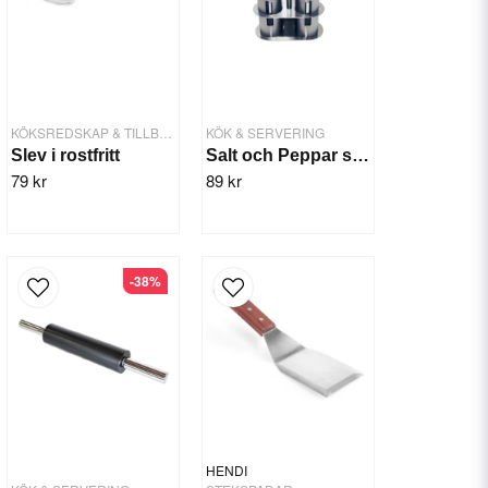
KÖKSREDSKAP & TILLBEHÖR
KÖK & SERVERING
Slev i rostfritt
Salt och Peppar set i ställ
79 kr
89 kr
-38%
HENDI