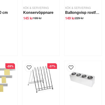
KÖK & SERVERING
KÖK & SERVERING
40 cm
Konservöppnare
Ballongvisp rostfri 60 cm
145 kr
149 kr
199 kr
229 kr
-59%
-37%