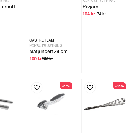
RING
KÖK & SERVERING
Ballongvisp rostfri 40 cm
Rivjärn
104 kr
174 kr
GASTROTEAM
KÖKSUTRUSTNING
Matpincett 24 cm Rostfri
100 kr
250 kr
-27%
-35%