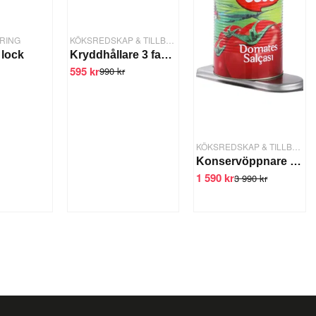
RING
KÖKSREDSKAP & TILLBEHÖR
 lock
Kryddhållare 3 fack 1/6 GN
595 kr
990 kr
KÖKSREDSKAP & TILLBEHÖR
Konservöppnare Bänkfast 63cm
1 590 kr
3 990 kr