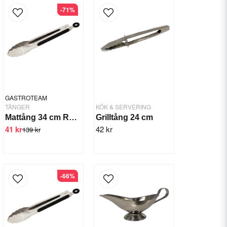
-71%
GASTROTEAM
TÄNGER
KÖK & SERVERING
Mattång 34 cm Rostfri Inkl Hängögla
Grilltång 24 cm
41 kr
42 kr
139 kr
-66%