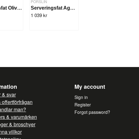
PORSLIN
Serveringsfat Olive 215x180 mm, 6st/fp
Serveringsfat Agat 260x150mm 6st/fp.
1 039 kr
rmation
My account
 & svar
Sign in
offertförfrågan
Register
andlar man?
Forgot password?
ers & varumärken
oger & broschyer
na villkor