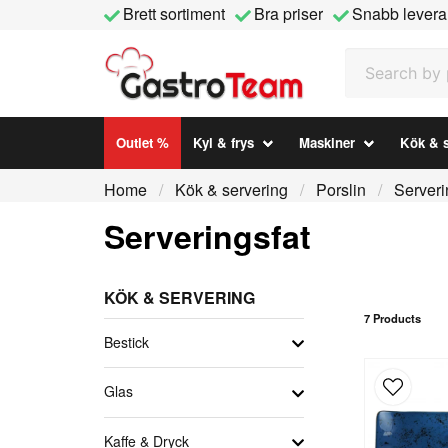
Brett sortiment
Bra priser
Snabb levera
Search by prod
Outlet %
Kyl & frys
Maskiner
Kök & s
Home
Kök & servering
Porslin
Serveri
Serveringsfat
KÖK & SERVERING
7 Products
Bestick
Glas
Kaffe & Dryck