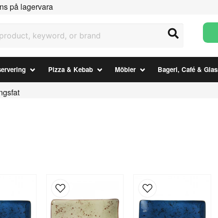
ns på lagervara
uct, keyword, or brand
ervering
Pizza & Kebab
Möbler
Bageri, Café & Glas
ngsfat