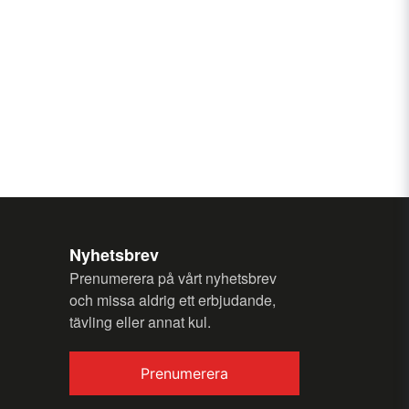
Nyhetsbrev
Prenumerera på vårt nyhetsbrev
och missa aldrig ett erbjudande,
tävling eller annat kul.
Prenumerera