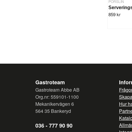
PORSLIN
859 kr
Gastroteam
Info
Gastroteam Abbe AB
Frågor
Org.nr: 559101-1100
Skapa 
Mekanikervägen 6
Hur h
564 35 Bankeryd
Partn
Katal
036 - 777 90 90
Allmän