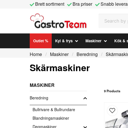
Brett sortiment
Bra priser
Snabb levera
Search by prod
Outlet %
Kyl & frys
Maskiner
Kök & s
Home
Maskiner
Beredning
Skärmaski
Skärmaskiner
MASKINER
9 Products
Beredning
Bullrivare & Bullrundare
Blandningsmaskiner
Degmaskiner