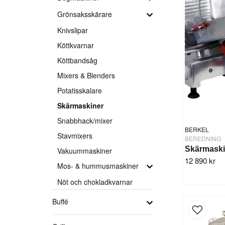
Grönsaksskärare
Knivslipar
Köttkvarnar
Köttbandsåg
Mixers & Blenders
Potatisskalare
Skärmaskiner
Snabbhack/mixer
BERKEL
Stavmixers
BEREDNING
Vakuummaskiner
12 890 kr
Mos- & hummusmaskiner
Nöt och chokladkvarnar
Buffé