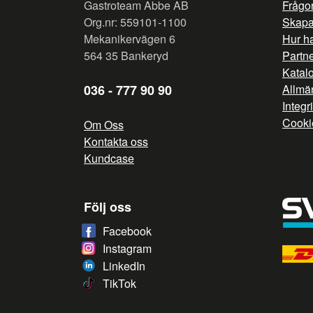
Gastroteam Abbe AB
Frågor
Org.nr: 559101-1100
Skapa 
Mekanikervägen 6
Hur h
564 35 Bankeryd
Partn
Katal
036 - 777 90 90
Allmän
Integr
Cooki
Om Oss
Kontakta oss
Kundcase
Följ oss
Facebook
Instagram
LinkedIn
TikTok