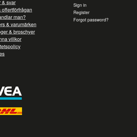
 & svar
Sign in
offertförfrågan
Register
andlar man?
Forgot password?
ers & varumärken
oger & broschyer
na villkor
itetspolicy
es