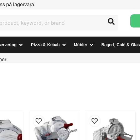
ns på lagervara
uct, keyword, or brand
ervering
Pizza & Kebab
Möbler
Bageri, Café & Glas
ner