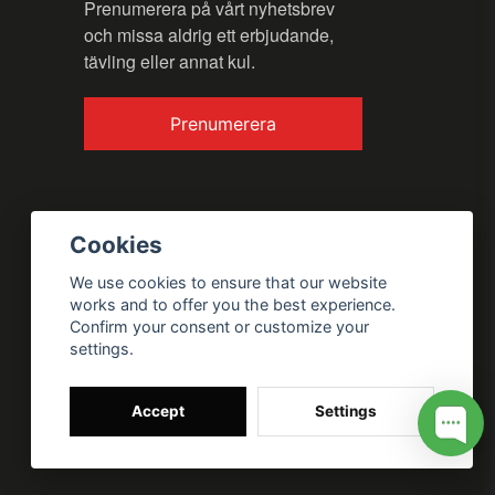
Prenumerera på vårt nyhetsbrev
och missa aldrig ett erbjudande,
tävling eller annat kul.
Prenumerera
Cookies
We use cookies to ensure that our website
works and to offer you the best experience.
Confirm your consent or customize your
settings.
Accept
Settings