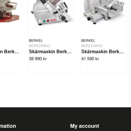
BERKEL
BERKEL
BEREDNING
BEREDNING
Skärmaskin Berkel 300SM
Skärmaskin Berkel 350GM
Skärmaskin Berkel 350SM
38 990 kr
41 590 kr
rmation
My account