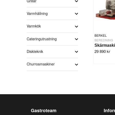
Grillar
Varmhållning
Varmkök
BERKEL
Cateringutrustning
BEREDNING
29 890 kr
Diskteknik
Churrosmaskiner
Gastroteam
Info