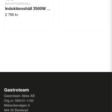
INDUKTIONSHÄLL
Induktionshäll 3500W Svart
2 790 kr
Gastroteam
Gastroteam Abbe AB
Org.nr: 559101-1100
Mekanikervägen 6
564 35 Bankeryd