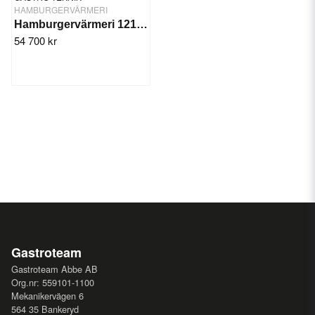
HAMBURGERVÄRMERI
Hamburgervärmeri 1215 mm, tvåplans
54 700 kr
Gastroteam
Gastroteam Abbe AB
Org.nr: 559101-1100
Mekanikervägen 6
564 35 Bankeryd