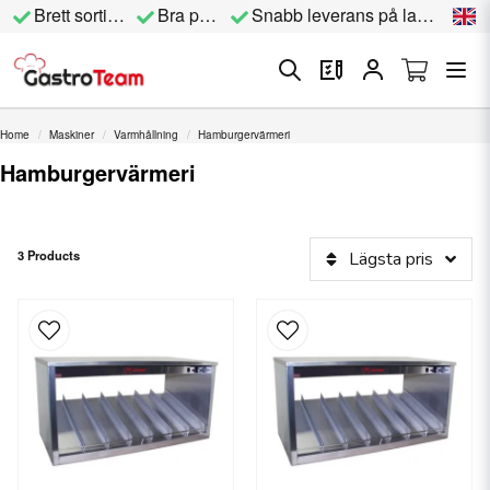
Brett sortiment
Bra priser
Snabb leverans på lagervara
Home
Maskiner
Varmhållning
Hamburgervärmeri
Hamburgervärmeri
3 Products
Lägsta pris