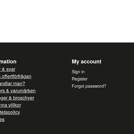
rmation
My account
 & svar
Sign in
offertförfrågan
Register
andlar man?
Forgot password?
ers & varumärken
oger & broschyer
na villkor
itetspolicy
es