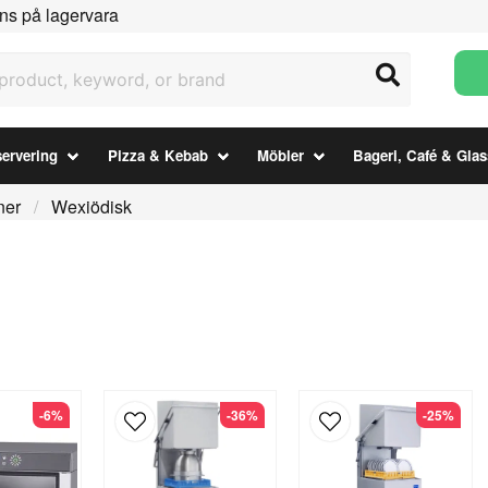
ns på lagervara
uct, keyword, or brand
ervering
Pizza & Kebab
Möbler
Bageri, Café & Glas
ner
Wexiödisk
-6%
-36%
-25%