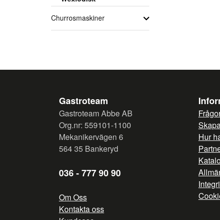
Churrosmaskiner
Gastroteam
Info
Gastroteam Abbe AB
Frågor
Org.nr: 559101-1100
Skapa 
Mekanikervägen 6
Hur h
564 35 Bankeryd
Partn
Katal
036 - 777 90 90
Allmän
Integr
Cooki
Om Oss
Kontakta oss