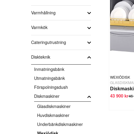
Varmhållning
Varmkök
Cateringutrustning
Diskteknik
Inmatningsbänk
WEXIÖDISK
Utmatningsbänk
GLASDISKMA
Förspolningsdush
Diskmask
43 900 kr
46 
Diskmaskiner
Glasdiskmaskiner
Huvdiskmaskiner
Underbänkdiskmaskiner
Wexiödisk