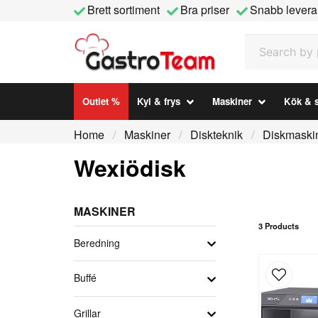
Brett sortiment
Bra priser
Snabb levera
Search by prod
Outlet %
Kyl & frys
Maskiner
Kök & s
Home
Maskiner
Diskteknik
Diskmaski
Wexiödisk
MASKINER
3 Products
Beredning
Buffé
Grillar