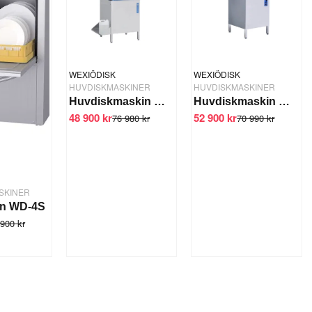
WEXIÖDISK
WEXIÖDISK
HUVDISKMASKINER
HUVDISKMASKINER
Huvdiskmaskin Wexiödisk WD-7
Huvdiskmaskin Wexiödisk WD-6C
48 900 kr
52 900 kr
76 980 kr
70 990 kr
SKINER
in WD-4S
900 kr