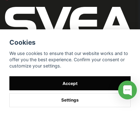
Cookies
We use cookies to ensure that our website works and to
offer you the best experience. Confirm your consent or
customize your settings.
Accept
Settings
/* */
// G ADS CONVERSION PAGE --> //
// GTAG EVENT --> //
//
G TAG STYRNING --> //
// Hojtar Heatmap, Hotjar Tracking
Code for my site --> //
// Google tag (gtag.js) --> //
/* SWIFFTY