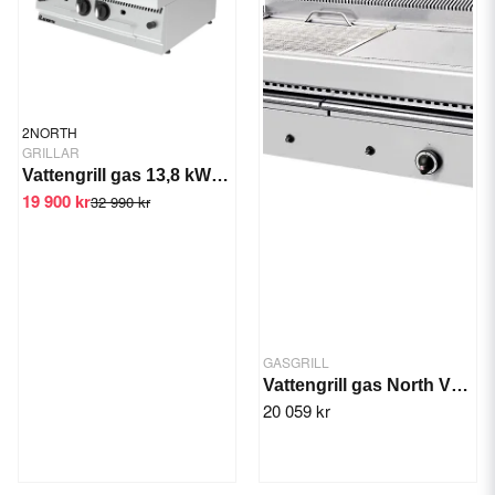
2NORTH
GRILLAR
Vattengrill gas 13,8 kW 2 brännare
19 900 kr
32 990 kr
GASGRILL
Vattengrill gas North V25, 2-zon 15,9 kW
20 059 kr