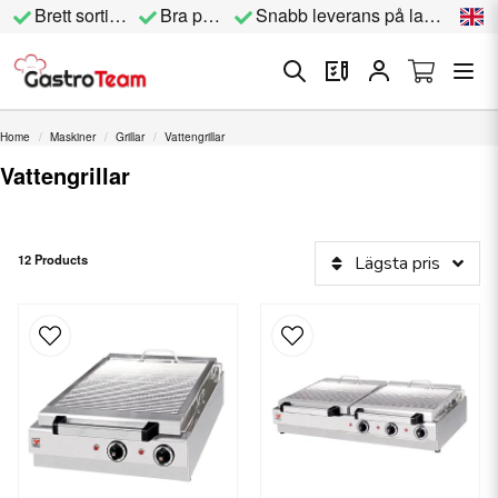
Brett sortiment
Bra priser
Snabb leverans på lagervara
Home
Maskiner
Grillar
Vattengrillar
Vattengrillar
12 Products
Lägsta pris