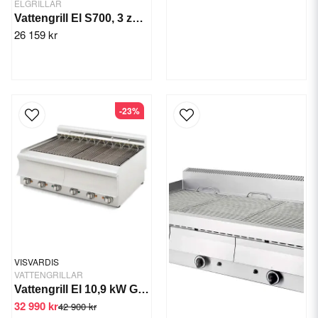
ELGRILLAR
Vattengrill El S700, 3 zon, 16,2 kW
26 159 kr
-23%
VISVARDIS
VATTENGRILLAR
Vattengrill El 10,9 kW GED 870 CAT
32 990 kr
42 900 kr