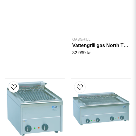
GASGRILL
Vattengrill gas North T703, 3-zon 33 kW
32 999 kr