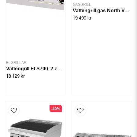
GASGRILL
Vattengrill gas North V20, 2-zon 18 kW
19 499 kr
ELGRILLAR
Vattengrill El S700, 2 zon, 11,1 kW
18 129 kr
-40%