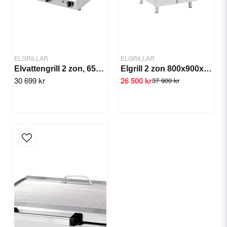
Yes, you can publish my question.
ELGRILLAR
ELGRILLAR
Elvattengrill 2 zon, 65x70x30 cm
Elgrill 2 zon 800x900x850 mm
30 699 kr
26 500 kr
37 900 kr
Send question