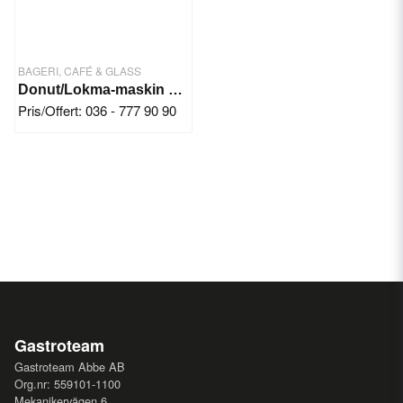
BAGERI, CAFÉ & GLASS
Donut/Lokma-maskin 3x Chokladpumpar
Pris/Offert: 036 - 777 90 90
Gastroteam
Gastroteam Abbe AB
Org.nr: 559101-1100
Mekanikervägen 6