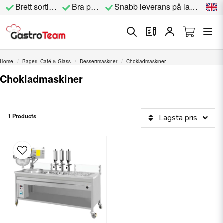
Brett sortiment
Bra priser
Snabb leverans på lagervara
Home
Bageri, Café & Glass
Dessertmaskiner
Chokladmaskiner
Chokladmaskiner
1 Products
Lägsta pris