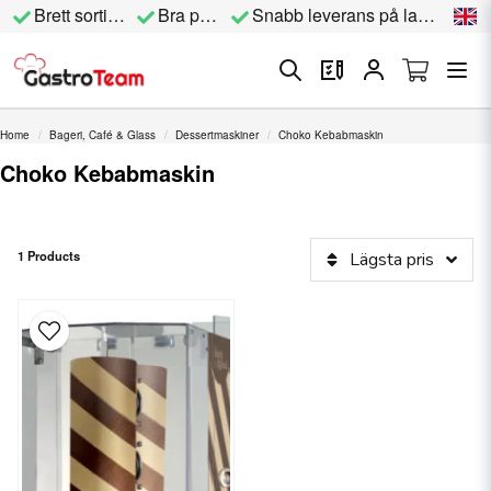
Brett sortiment
Bra priser
Snabb leverans på lagervara
Home
Bageri, Café & Glass
Dessertmaskiner
Choko Kebabmaskin
Choko Kebabmaskin
1 Products
Lägsta pris