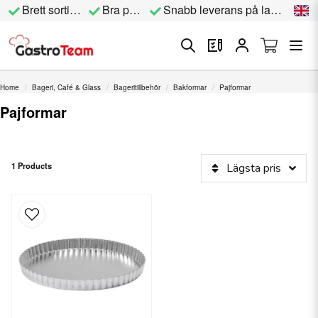
Brett sortiment
Bra priser
Snabb leverans på lagervara
Home
Bageri, Café & Glass
Bageritillbehör
Bakformar
Pajformar
Pajformar
1 Products
Lägsta pris