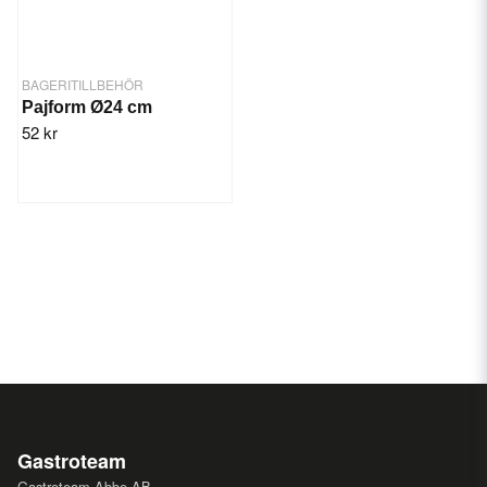
BAGERITILLBEHÖR
Pajform Ø24 cm
52 kr
Gastroteam
Gastroteam Abbe AB