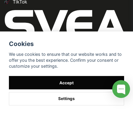
TikTok
Cookies
We use cookies to ensure that our website works and to
offer you the best experience. Confirm your consent or
customize your settings.
Accept
Settings
/* */
// G ADS CONVERSION PAGE --> //
// GTAG EVENT --> //
//
G TAG STYRNING --> //
// Hojtar Heatmap, Hotjar Tracking
Code for my site --> //
// Google tag (gtag.js) --> //
/* SWIFFTY