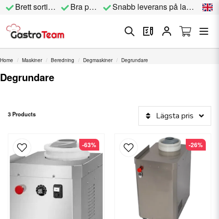
Brett sortiment
Bra priser
Snabb leverans på lagervara
Home
Maskiner
Beredning
Degmaskiner
Degrundare
Degrundare
3 Products
Lägsta pris
-63%
-26%