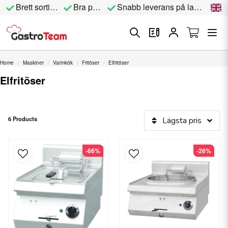
Brett sortiment
Bra priser
Snabb leverans på lagervara
Home
Maskiner
Varmkök
Fritöser
Elfritöser
Elfritöser
6 Products
Lägsta pris
-66%
-26%