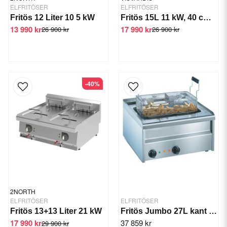
ELFRITÖSER
ELFRITÖSER
Fritös 12 Liter 10 5 kW
Fritös 15L 11 kW, 40 cm Turbo
13 990 kr
17 990 kr
26 900 kr
26 900 kr
-40%
2NORTH
ELFRITÖSER
ELFRITÖSER
Fritös 13+13 Liter 21 kW
Fritös Jumbo 27L kant 25 mm
17 990 kr
37 859 kr
29 900 kr