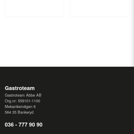
Gastroteam
Gastroteam Abbe AB
Org.nr: 559101-1100
Mekanikervägen 6
564 35 Bankeryd
036 - 777 90 90