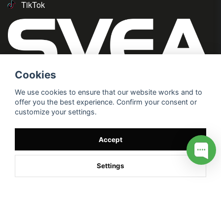
TikTok
Cookies
We use cookies to ensure that our website works and to
offer you the best experience. Confirm your consent or
customize your settings.
Accept
Settings
/* */
// G ADS CONVERSION PAGE --> //
// GTAG EVENT --> //
//
G TAG STYRNING --> //
// Hojtar Heatmap, Hotjar Tracking