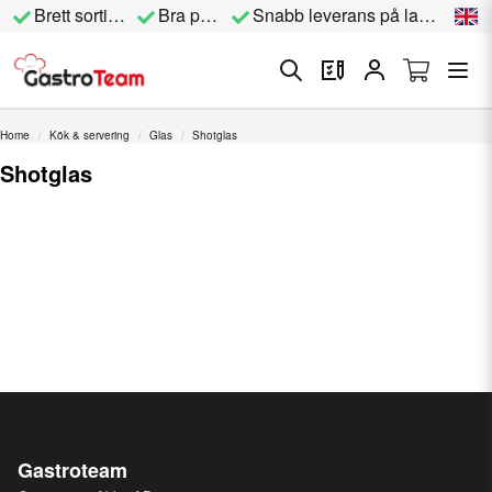
Brett sortiment
Bra priser
Snabb leverans på lagervara
Home
Kök & servering
Glas
Shotglas
Shotglas
Gastroteam