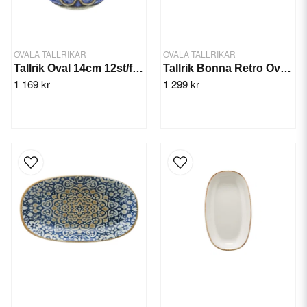
OVALA TALLRIKAR
OVALA TALLRIKAR
Tallrik Oval 14cm 12st/frp. Amalfi Magnus
Tallrik Bonna Retro Oval 29x17cm/6st
1 169 kr
1 299 kr