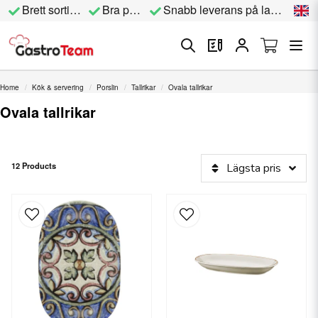
Brett sortiment
Bra priser
Snabb leverans på lagervara
Home
Kök & servering
Porslin
Tallrikar
Ovala tallrikar
Ovala tallrikar
12 Products
Lägsta pris