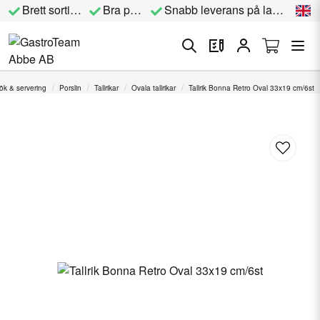
Brett sortiment
Bra priser
Snabb leverans på lagervara
ök & servering
Porslin
Tallrikar
Ovala tallrikar
Tallrik Bonna Retro Oval 33x19 cm/6st