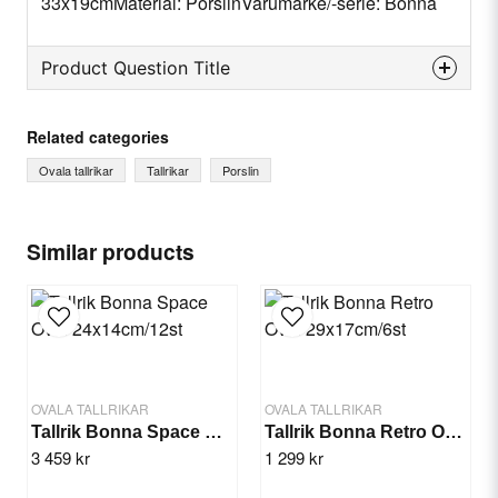
33x19cmMaterial: PorslinVarumärke/-serie: Bonna
Product Question Title
question
Ask us something about this product...
Related categories
Ovala tallrikar
Tallrikar
Porslin
name
Name
Similar products
email
Email
OVALA TALLRIKAR
OVALA TALLRIKAR
Yes, you can publish my question.
Tallrik Bonna Space Oval 24x14cm/12st
Tallrik Bonna Retro Oval 29x17cm/6st
3 459 kr
1 299 kr