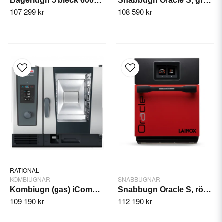
Bageriugn 5 bleck 600x400 Lainox Aroma
Snabbugn Oracle S, grå ORACGS
107 299 kr
108 590 kr
RATIONAL
KOMBIUGNAR
SNABBUGNAR
Kombiugn (gas) iCombi Classic 6-1/1
Snabbugn Oracle S, röd ORACRS
109 190 kr
112 190 kr