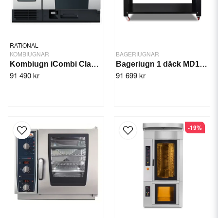
RATIONAL
KOMBIUGNAR
BAGERIUGNAR
Kombiugn iCombi Classic 6-1/1
Bageriugn 1 däck MD12001
91 490 kr
91 699 kr
-19%