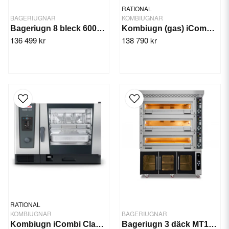
RATIONAL
BAGERIUGNAR
KOMBIUGNAR
Bageriugn 8 bleck 600x400 Lainox Aroma
Kombiugn (gas) iCombi Pro 6-1/1
136 499 kr
138 790 kr
RATIONAL
KOMBIUGNAR
BAGERIUGNAR
Kombiugn iCombi Classic 6-2/1
Bageriugn 3 däck MT12002