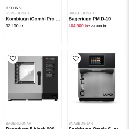
RATIONAL
KOMBIUGNAR
BAGERIUGNAR
Kombiugn iCombi Pro XS 6-2/3
Bageriugn PM D-10
93 190 kr
104 900 kr
129 900 kr
BAGERIUGNAR
SNABBUGNAR