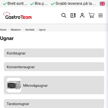
Brett sortiment
Bra priser
Snabb leverans på lagervara
Home
Maskiner
Varmkök
Ugnar
Ugnar
Kombiugnar
Konventionsugnar
Mikrovågsugnar
Tandooriugnar