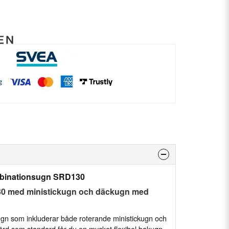
mbinationsugn SRD130
0 med ministickugn och däckugn med
n som inkluderar både roterande ministickugn och
d som standard får du en mycket flexibel bakugn