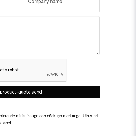
Company name
product-quote.send
terande ministickugn och däckugn med ånga. Utrustad
lpanel.