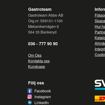
Gastroteam
Info
Gastroteam Abbe AB
Frågor
Org.nr: 559101-1100
Skapa 
Mekanikervägen 6
Hur h
564 35 Bankeryd
Partn
Katal
036 - 777 90 90
Allmän
Integr
Cooki
Om Oss
Kontakta oss
Kundcase
Följ oss
Facebook
Instagram
LinkedIn