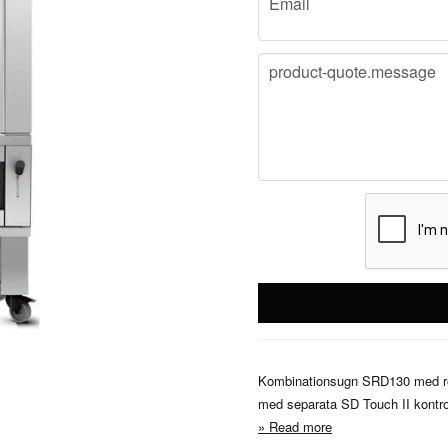
Email
message
product-quote.message
Kombinationsugn SRD130 med ro
med separata SD Touch II kontro
Read more