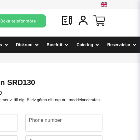
Boka telefonmöte
s
Diskrum
Rostfritt
Catering
Reservdelar
gn SRD130
0
mer vi till dig. Skriv gärna ditt org.nr i meddelanderutan.
phone
Phone number
company