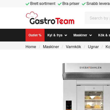
Brett sortiment
Bra priser
Snabb levera
Search by prod
Outlet %
Kyl & frys
Maskiner
Kök & s
Home
Maskiner
Varmkök
Ugnar
Ko