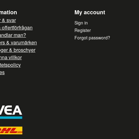
Energieffektiv
rmation
My account
Optimerat ångsystem
 & svar
Utrustad med stendhär
Sign in
offertförfrågan
Roterande stickugn
Register
andlar man?
Forgot password?
Optimerat luftflöde för
ers & varumärken
Effektivt värmesystem 
oger & broschyer
Användarvänligt digita
na villkor
itetspolicy
es