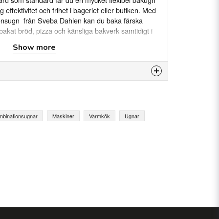
effektivitet och frihet i bageriet eller butiken. Med
nsugn från Sveba Dahlen kan du baka färska
bakat bröd, pizza och känsliga bakverk samtidigt i
 många med kombinationen av både stickugn och
Show more
världsklass på liten yta. Kombinationsugnen som
ektivare och bättre bakning. Med Sveba Dahlens unika
erien med 11 ugnsmodeller och 38 kombinationer
is product...
fter din verksamhets behov. Det här är S-Serien, the
r om ugnens fördelar nedan.
mbinationsugnar
Maskiner
Varmkök
Ugnar
email
Email
my question.