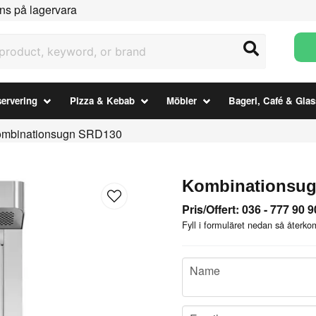
ns på lagervara
uct, keyword, or brand
ervering
Pizza & Kebab
Möbler
Bageri, Café & Glas
mbinationsugn SRD130
Kombinationsu
Pris/Offert: 036 - 777 90 9
Fyll i formuläret nedan så återkom
name
Name
email