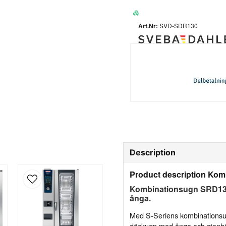
SVD-SDR130
Description
Product description Ko
Kombinationsugn SRD13
ånga.
Med S-Seriens kombinationsug
däckugn med ånga och stenhär