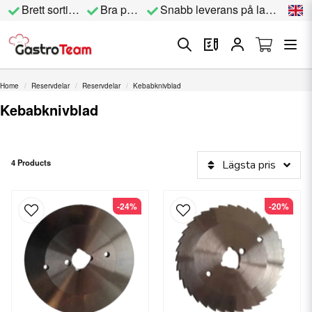
Brett sortiment
Bra priser
Snabb leverans på lagervara
Home
Reservdelar
Reservdelar
Kebabknivblad
Kebabknivblad
4 Products
Lägsta pris
-24%
-20%