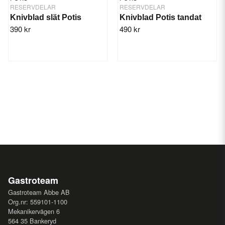
RESERVDELAR
RESERVDELAR
Knivblad slät Potis
Knivblad Potis tandat
390 kr
490 kr
Gastroteam
Gastroteam Abbe AB
Org.nr: 559101-1100
Mekanikervägen 6
564 35 Bankeryd