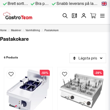
Brett sortiment
Bra priser
Snabb leverans på lagervara
Home
Maskiner
Varmhållning
Pastakokare
Pastakokare
6 Products
Lägsta pris
-50%
-39%