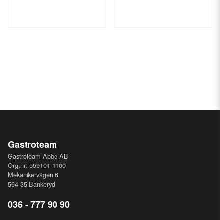
Gastroteam
Gastroteam Abbe AB
Org.nr: 559101-1100
Mekanikervägen 6
564 35 Bankeryd
036 - 777 90 90