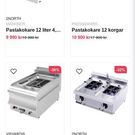
2NORTH
MASKINER
PASTAKOKARE
Pastakokare 12 liter 4,5 kW
Pastakokare 12 korgar
9 990 kr
10 900 kr
19 990 kr
17 900 kr
-36%
-32%
VISVARDIS
2NORTH