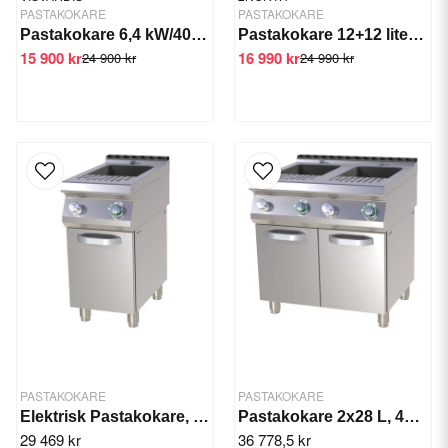
PASTAKOKARE
PASTAKOKARE
Pastakokare 6,4 kW/400V Visvardis ME15
Pastakokare 12+12 liter 9 kW
15 900 kr
16 990 kr
24 900 kr
24 990 kr
PASTAKOKARE
PASTAKOKARE
Elektrisk Pastakokare, 1 korg 28 L bad, 400v
Pastakokare 2x28 L, 400V
29 469 kr
36 778,5 kr