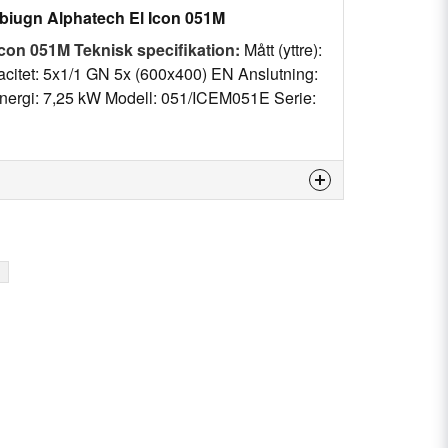
biugn Alphatech El Icon 051M
Icon 051M
Teknisk specifikation:
Mått (yttre):
tet: 5x1/1 GN 5x (600x400) EN Anslutning:
nergi: 7,25 kW Modell: 051/ICEM051E Serie:
is product...
email
Email
my question.