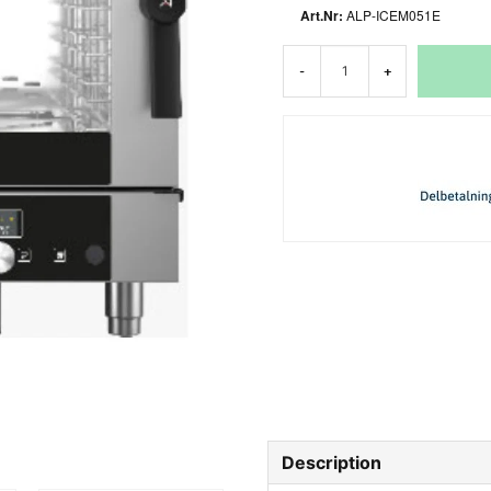
ALP-ICEM051E
-
+
Description