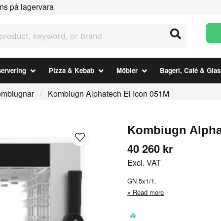
ns på lagervara
uct, keyword, or brand
ervering
Pizza & Kebab
Möbler
Bageri, Café & Glas
mbiugnar
Kombiugn Alphatech El Icon 051M
Kombiugn Alpha
40 260 kr
Excl. VAT
GN 5x1/1.
Read more