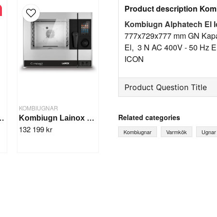
Product description Kom
Kombiugn Alphatech El 
777x729x777 mm GN Kapaci
El, 3 N AC 400V - 50 Hz E
ICON
Product Question Title
question
KOMBIUGNAR
Ask us something about th
Related categories
1 GN, 830x640x970 mm
Kombiugn Lainox Compact Naboo GN 6x1/1
132 199 kr
Kombiugnar
Varmkök
Ugnar
name
Name
Yes, you can publish 