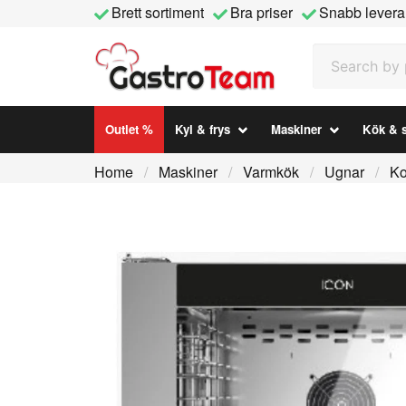
Brett sortiment
Bra priser
Snabb levera
Search by prod
Outlet %
Kyl & frys
Maskiner
Kök & s
Home
Maskiner
Varmkök
Ugnar
Ko