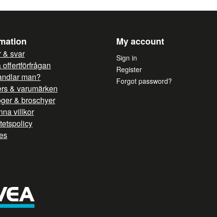
rmation
My account
 & svar
Sign in
offertförfrågan
Register
andlar man?
Forgot password?
ers & varumärken
oger & broschyer
na villkor
itetspolicy
es