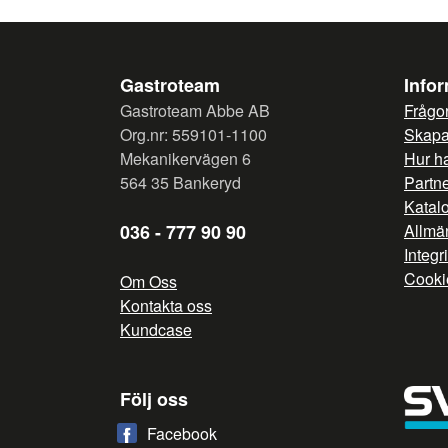
Gastroteam
Info
Gastroteam Abbe AB
Frågor
Org.nr: 559101-1100
Skapa 
Mekanikervägen 6
Hur h
564 35 Bankeryd
Partn
Katal
036 - 777 90 90
Allmän
Integr
Cooki
Om Oss
Kontakta oss
Kundcase
Följ oss
Facebook