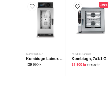
-23%
KOMBIUGNAR
KOMBIUGNAR
Kombiugn Lainox Compact GN 10x 1/1
Kombiugn, 7x1/
139 990 kr
31 900 kr
41 500 kr