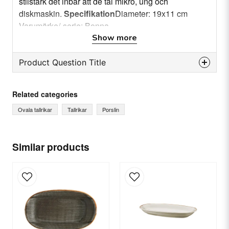
stilstark det inbär att de tål mikro, ung och
diskmaskin.
Specifikation
Diameter: 19x11 cm
Varumärke/-serie: Bonna
Show more
Product Question Title
question
Ask us something about this product...
Related categories
Ovala tallrikar
Tallrikar
Porslin
name
Name
Similar products
email
Email