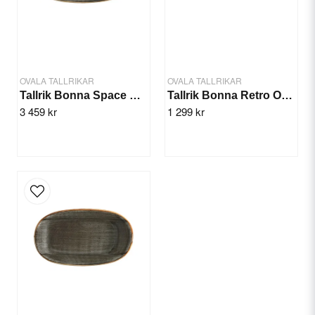
Yes, you can publish my question.
OVALA TALLRIKAR
OVALA TALLRIKAR
Tallrik Bonna Space Oval 24x14cm/12st
Tallrik Bonna Retro Oval 29x17cm/6st
3 459 kr
1 299 kr
Send question