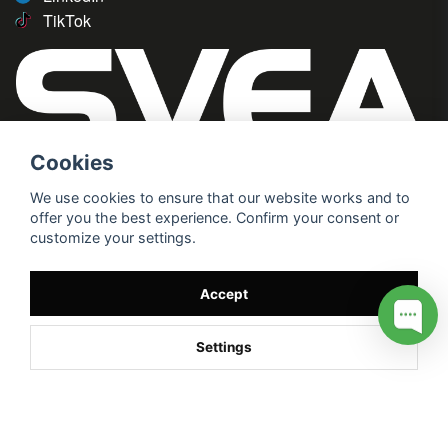
TikTok
Cookies
We use cookies to ensure that our website works and to
offer you the best experience. Confirm your consent or
customize your settings.
Accept
Settings
/* */
// G ADS CONVERSION PAGE --> //
// GTAG EVENT --> //
//
G TAG STYRNING --> //
// Hojtar Heatmap, Hotjar Tracking