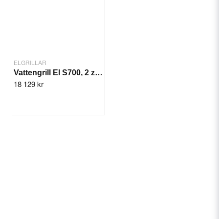
ELGRILLAR
Vattengrill El S700, 2 zon, 11,1 kW
18 129 kr