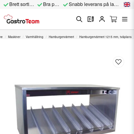
Brett sortiment
Bra priser
Snabb leverans på lagervara
me
Maskiner
Varmhållning
Hamburgervärmeri
Hamburgervärmeri 1215 mm, tvåplans