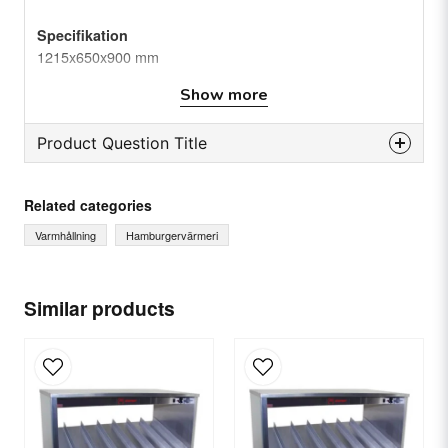
Specifikation
1215x650x900 mm
Show more
Product Question Title
question
Ask us something about this product...
Related categories
Varmhållning
Hamburgervärmeri
name
Name
Similar products
email
Email