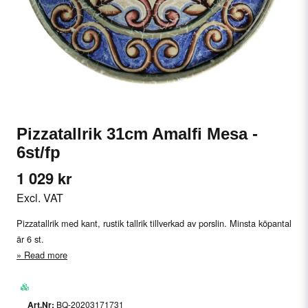
Pizzatallrik 31cm Amalfi Mesa -
6st/fp
1 029 kr
Excl. VAT
Pizzatallrik med kant, rustik tallrik tillverkad av porslin. Minsta köpantal
är 6 st.
Read more
BQ-20203171731