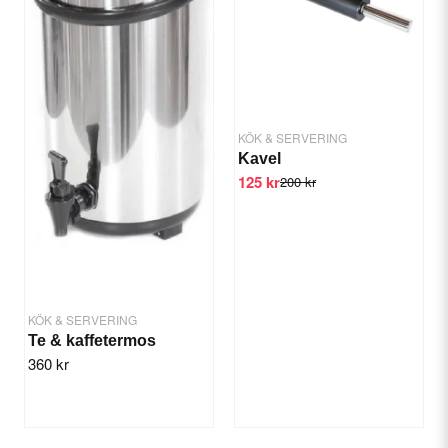
Yes, you can publish my question.
KÖK & SERVERING
Kavel
125 kr
200 kr
Send question
KÖK & SERVERING
Te & kaffetermos
360 kr