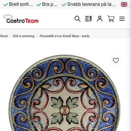
Brett sortiment
Bra priser
Snabb leverans på lagervara
Home
Kök & servering
Pizzatallrik 31cm Amalfi Mesa - 6st/fp