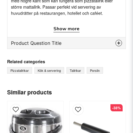
med högre kant som kan fungera som pizzatallrik eller
större mattallrik. Passar perfekt vid servering av
huvudrätter på restaurangen, hotellet och caféet.
Egenskaper
Show more
Rustik tallrik med högre kant
Tillverkat av porslin tåligt mot kantstötningar
Product Question Title
Passande för restaurangmiljöer och liknande
question
Ask us something about this product...
Related categories
Specifikation
Pizzatallrikar
Kök & servering
Tallrikar
Porslin
Diameter: Ø31 cm
Antal: 6st per förpackning
name
Material: Porslin
Name
Similar products
-38%
email
Email