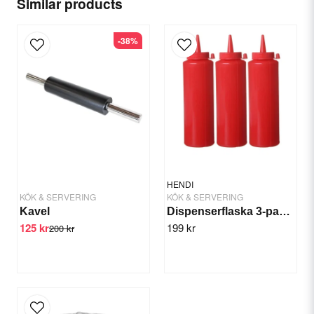
Similar products
-38%
email
Email
Yes, you can publish my question.
HENDI
KÖK & SERVERING
KÖK & SERVERING
Kavel
Dispenserflaska 3-pack Röd, Krydda/sås
125 kr
199 kr
200 kr
Send question