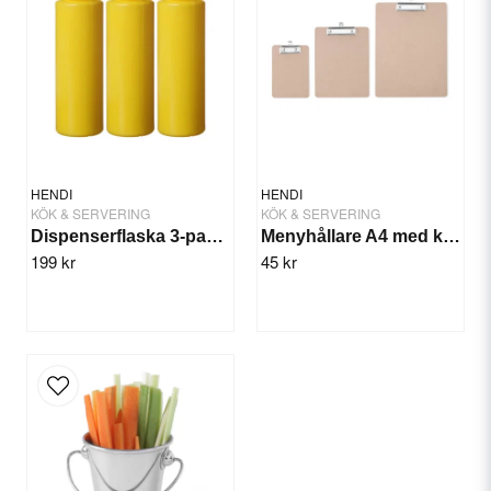
Yes, you can publish my question.
HENDI
HENDI
KÖK & SERVERING
KÖK & SERVERING
Dispenserflaska 3-pack Gul, Krydda/sås
Menyhållare A4 med klipps
199 kr
45 kr
Send question