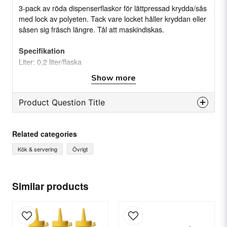
3-pack av röda dispenserflaskor för lättpressad krydda/sås
med lock av polyeten. Tack vare locket håller kryddan eller
såsen sig fräsch längre. Tål att maskindiskas.
Specifikation
Liter: 0,2 liter/flaska
Antal: 3-pack Färg: Gul
Show more
Material: Polypropen
Mått: Ø50 x(h)185 mm
Product Question Title
question
Ask us something about this product...
Related categories
Kök & servering
Övrigt
name
Name
Similar products
email
Email