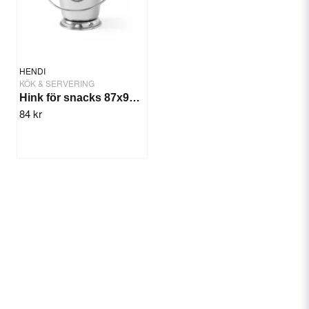
HENDI
KÖK & SERVERING
Hink för snacks 87x93mm
84 kr