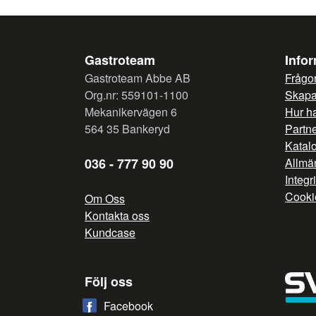
Gastroteam
Info
Gastroteam Abbe AB
Frågor
Org.nr: 559101-1100
Skapa 
Mekanikervägen 6
Hur h
564 35 Bankeryd
Partn
Katal
036 - 777 90 90
Allmän
Integr
Cooki
Om Oss
Kontakta oss
Kundcase
Följ oss
Facebook