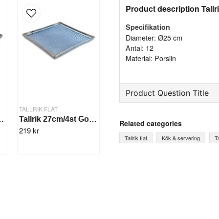
Product description Tallr
Specifikation
Diameter: Ø25 cm
Antal: 12
Material: Porslin
Product Question Title
TALLRIK FLAT
question
Ask us something about th
4st Gourme Svart
Tallrik 27cm/4st Gourme Blå
Related categories
219 kr
Tallrik flat
Kök & servering
Ta
name
Name
Yes, you can publish 