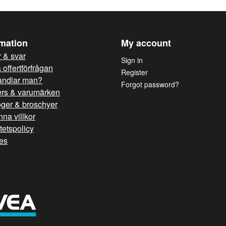
rmation
My account
 & svar
Sign in
offertförfrågan
Register
andlar man?
Forgot password?
ers & varumärken
oger & broschyer
na villkor
itetspolicy
es