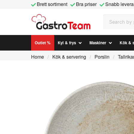
Brett sortiment
Bra priser
Snabb levera
Search by prod
Outlet %
Kyl & frys
Maskiner
Kök & s
Home
Kök & servering
Porslin
Tallrika