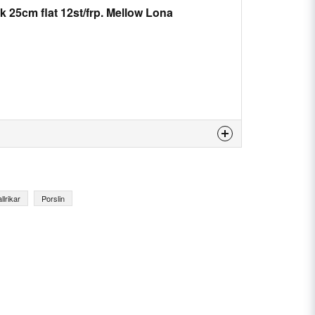
ik 25cm flat 12st/frp. Mellow Lona
is product...
llrikar
Porslin
email
Email
my question.