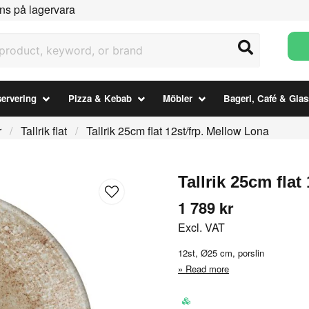
ns på lagervara
uct, keyword, or brand
ervering
Pizza & Kebab
Möbler
Bageri, Café & Glas
r
Tallrik flat
Tallrik 25cm flat 12st/frp. Mellow Lona
Tallrik 25cm flat
1 789 kr
Excl. VAT
12st, Ø25 cm, porslin
Read more