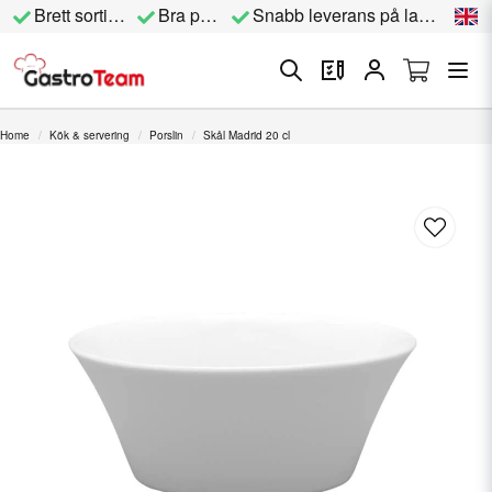
Brett sortiment
Bra priser
Snabb leverans på lagervara
Home
Kök & servering
Porslin
Skål Madrid 20 cl