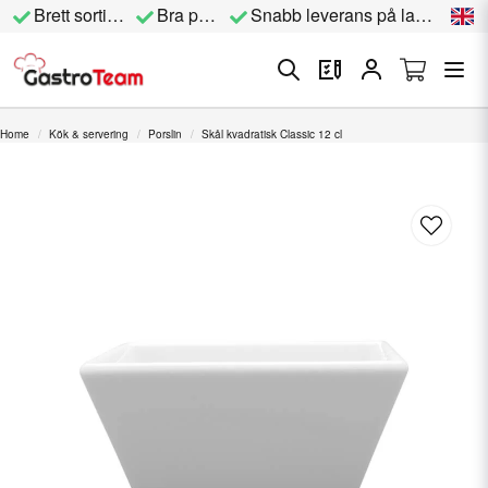
Brett sortiment
Bra priser
Snabb leverans på lagervara
Home
Kök & servering
Porslin
Skål kvadratisk Classic 12 cl