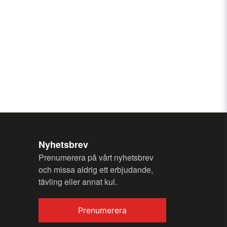
email
Email
my question.
Nyhetsbrev
Prenumerera på vårt nyhetsbrev
och missa aldrig ett erbjudande,
tävling eller annat kul.
Send question
Prenumerera