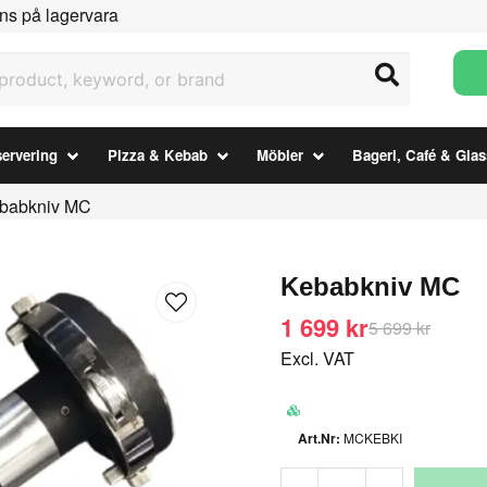
ns på lagervara
uct, keyword, or brand
ervering
Pizza & Kebab
Möbler
Bageri, Café & Glas
babkniv MC
Kebabkniv MC
1 699 kr
5 699 kr
Excl. VAT
MCKEBKI