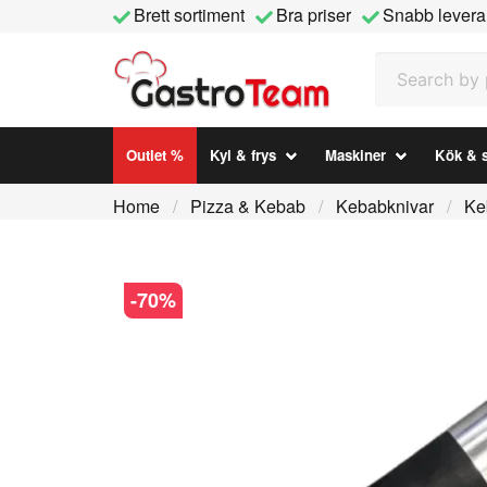
Brett sortiment
Bra priser
Snabb levera
Search by prod
Outlet %
Kyl & frys
Maskiner
Kök & s
Home
Pizza & Kebab
Kebabknivar
Ke
-
70
%