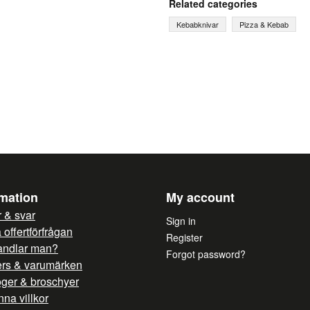
Related categories
Kebabknivar
Pizza & Kebab
name
Name
Yes, you can publish 
rmation
My account
 & svar
Sign in
offertförfrågan
Register
andlar man?
Forgot password?
ers & varumärken
oger & broschyer
na villkor