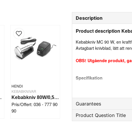
Description
Product description Ke
Kebabkniv MC 90 W, en kraftfu
Avtagbart knivblad, lätt att re
OBS! Utgående produkt, gar
Specifikation
Knivblad: ∅80 mm, justerbar
HENDI
Kapacitet: ca 60-80 kg/dag
KEBABKNIVAR
Anslutning: 230V. 50-60 Hz
bocut H 8000
Kebabkniv 80W/0,5-6mm
Watt: 90 W.
Guarantees
Pris/Offert: 036 - 777 90
90
Product Question Title
Utgående artikel
Garanti tillämpas inte
question
Ask us something about th