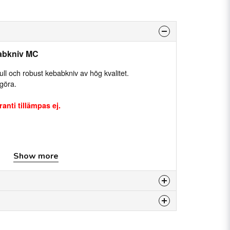
babkniv MC
ll och robust kebabkniv av hög kvalitet.
ngöra.
anti tillämpas ej.
t ∅ 0-10 mm
Show more
is product...