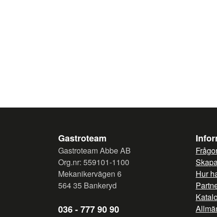
Gastroteam
Info
Gastroteam Abbe AB
Frågor
Org.nr: 559101-1100
Skapa 
Mekanikervägen 6
Hur h
564 35 Bankeryd
Partn
Katal
036 - 777 90 90
Allmän