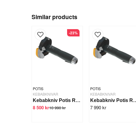
Similar products
-23%
POTIS
POTIS
KEBABKNIVAR
KEBABKNIVAR
Kebabkniv Potis Robocut R 9000
Kebabkniv Potis Ro
8 500 kr
7 990 kr
10 990 kr