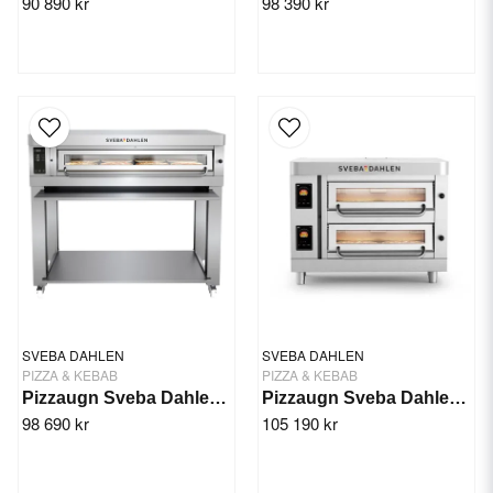
90 890 kr
98 390 kr
SVEBA DAHLEN
SVEBA DAHLEN
PIZZA & KEBAB
PIZZA & KEBAB
Pizzaugn Sveba Dahlen P-801D (Extra Djup) 1 Däck
Pizzaugn Sveba Dahlen P-202, 2-däck
98 690 kr
105 190 kr