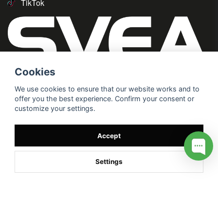
TikTok
Cookies
We use cookies to ensure that our website works and to
offer you the best experience. Confirm your consent or
customize your settings.
Accept
Settings
/* */
// G ADS CONVERSION PAGE --> //
// GTAG EVENT --> //
//
G TAG STYRNING --> //
// Hojtar Heatmap, Hotjar Tracking
Code for my site --> //
// Google tag (gtag.js) --> //
/* SWIFFTY