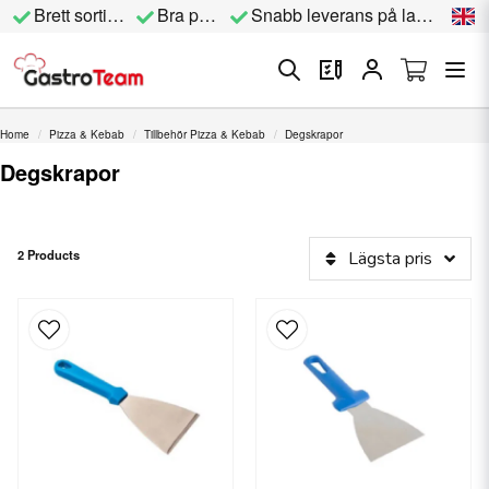
Brett sortiment
Bra priser
Snabb leverans på lagervara
Home
Pizza & Kebab
Tillbehör Pizza & Kebab
Degskrapor
Degskrapor
2 Products
Lägsta pris