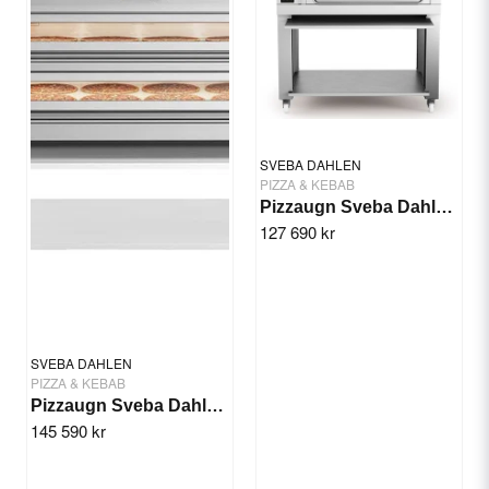
Yes, you can publish my question.
SVEBA DAHLEN
PIZZA & KEBAB
Pizzaugn Sveba Dahlen P602-2 däck
127 690 kr
Send question
SVEBA DAHLEN
PIZZA & KEBAB
Pizzaugn Sveba Dahlen P802 - 2 däck
145 590 kr