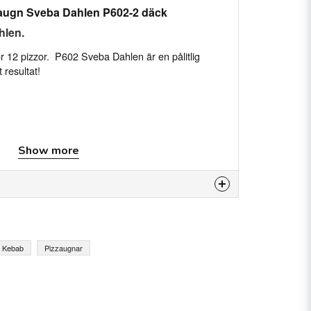
zaugn Sveba Dahlen P602-2 däck
hlen.
r 12 pizzor. P602 Sveba Dahlen är en pålitlig
 resultat!
Show more
is product...
& Kebab
Pizzaugnar
email
Email