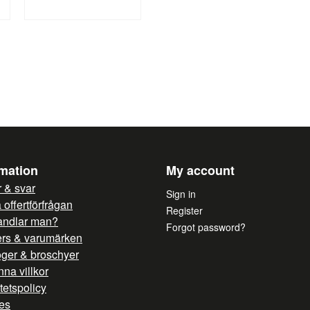
Yes, you can publish 
rmation
My account
 & svar
Sign in
offertförfrågan
Register
andlar man?
Forgot password?
ers & varumärken
oger & broschyer
na villkor
itetspolicy
es