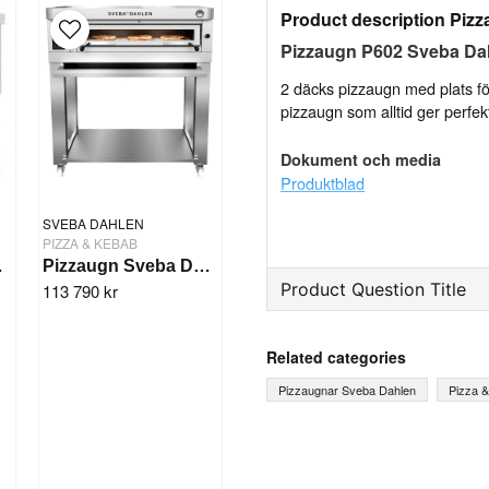
Product description Piz
Pizzaugn P602 Sveba Da
2 däcks pizzaugn med plats fö
pizzaugn som alltid ger perfekt
Dokument och media
Produktblad
SVEBA DAHLEN
PIZZA & KEBAB
, 2-däck
Pizzaugn Sveba Dahlen P601 High Temp 500 grader
Product Question Title
113 790 kr
question
Ask us something about th
Related categories
Pizzaugnar Sveba Dahlen
Pizza 
name
Name