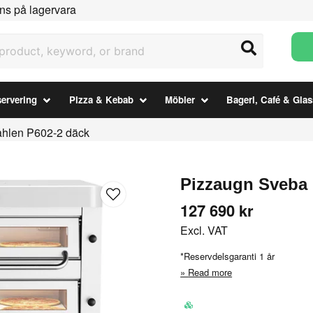
ns på lagervara
uct, keyword, or brand
ervering
Pizza & Kebab
Möbler
Bageri, Café & Glas
hlen P602-2 däck
Pizzaugn Sveba 
127 690 kr
Excl. VAT
*Reservdelsgaranti 1 år
Read more