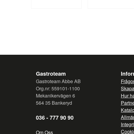
Gastroteam
Info
Gastroteam Abbe AB
Frågor
Org.nr: 559101-1100
Skapa 
Mekanikervägen 6
Hur h
564 35 Bankeryd
Partn
Katal
036 - 777 90 90
Allmän
Integr
Cooki
Om Oss