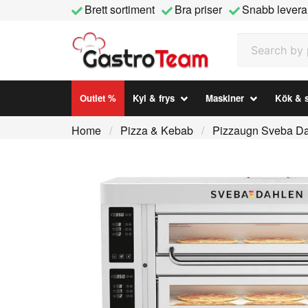
Brett sortiment
Bra priser
Snabb levera
Search by prod
Outlet %
Kyl & frys
Maskiner
Kök & s
Home
Pizza & Kebab
Pizzaugn Sveba Da