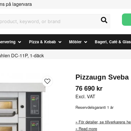
ns på lagervara
uct, keyword, or brand
ervering
Pizza & Kebab
Möbler
Bageri, Café & Glas
hlen DC-11P, 1-däck
Pizzaugn Sveba 
76 690 kr
Excl. VAT
Reservdelsgaranti 1 år
För detaljer, se tillverkarens 
Read more