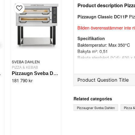
Product description Piz
Piz
Pizzaugn Classic DC11P
Bilden överensstämmer inte ri
Specifikation
Baktemperatur: Max 350°C
Bakyta m²: 0,51
Bakyta stenhärd (b*d): 630 x
SVEBA DAHLEN
Effekt: 5,4 kW
PIZZA & KEBAB
Yttermått (b*h*d): 1075 x 17
-2 däck
Pizzaugn Sveba Dahlen DC-23P, 2-däck
Innermått (b*d): 635 x 820 m
Product Question Title
181 790 kr
Djup med imkåpa samt kvalm
Lucköppningshöjd: 160 mm
question
Antal däck: 1
Ask us something about th
Related categories
Vikt: 162 kg
Serie: DC
Pizzaugnar Sveba Dahlen
Pizza 
Modell: DC11P
Tillverkare: Sveba Dahlen
name
Name