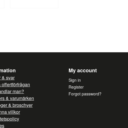
Yes, you can publish 
rmation
My account
 & svar
Sign in
offertförfrågan
Register
andlar man?
Forgot password?
ers & varumärken
oger & broschyer
na villkor
itetspolicy
es