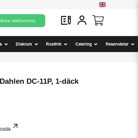
Boka telefonmöte
s
Diskrum
Rostfritt
Catering
Reservdelar
Dahlen DC-11P, 1-däck
arrow_outward
hemsida