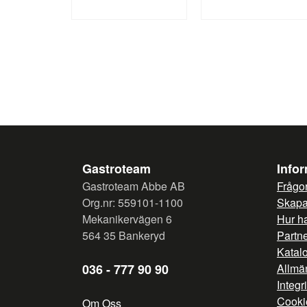
Gastroteam
Info
Gastroteam Abbe AB
Frågor
Org.nr: 559101-1100
Skapa 
Mekanikervägen 6
Hur h
564 35 Bankeryd
Partn
Katal
036 - 777 90 90
Allmän
Integr
Cooki
Om Oss