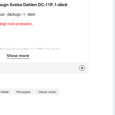
zaugn Sveba Dahlen DC-11P, 1-däck
za/- däckugn, 1- däck
ktigt med produkten.
 804 mm Kapacitet: 2 x Ø35 cm pizzor
Show more
00 x 1380 mm
m
kanal: 1380 mm
is product...
& Kebab
Pizzaugnar
Classic-serien
email
Email