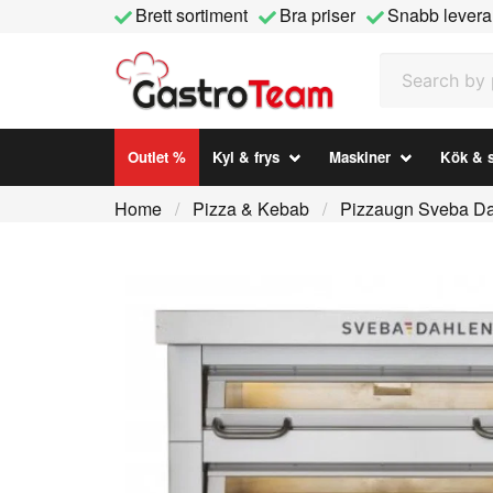
Brett sortiment
Bra priser
Snabb levera
Search by prod
Outlet %
Kyl & frys
Maskiner
Kök & s
Home
Pizza & Kebab
Pizzaugn Sveba Da