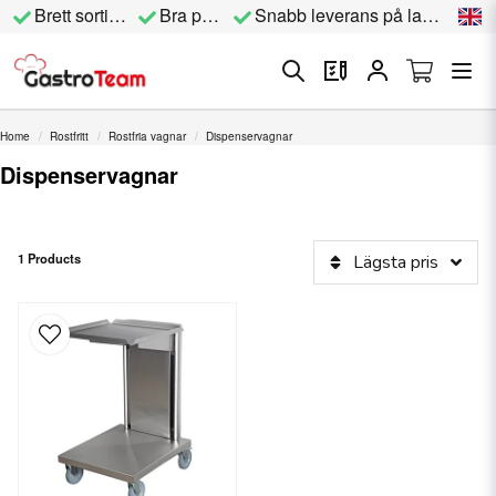
Brett sortiment
Bra priser
Snabb leverans på lagervara
Home
Rostfritt
Rostfria vagnar
Dispenservagnar
Dispenservagnar
1 Products
Lägsta pris