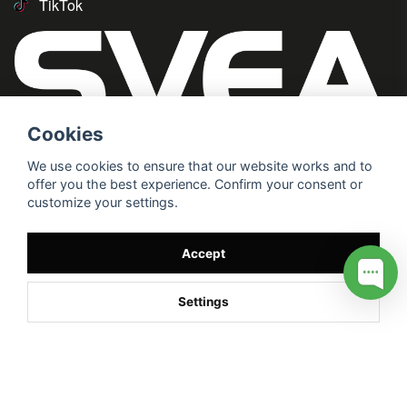
TikTok
Cookies
We use cookies to ensure that our website works and to
offer you the best experience. Confirm your consent or
customize your settings.
Accept
Settings
/* */
// G ADS CONVERSION PAGE --> //
// GTAG EVENT --> //
//
G TAG STYRNING --> //
// Hojtar Heatmap, Hotjar Tracking
Code for my site --> //
// Google tag (gtag.js) --> //
/* SWIFFTY