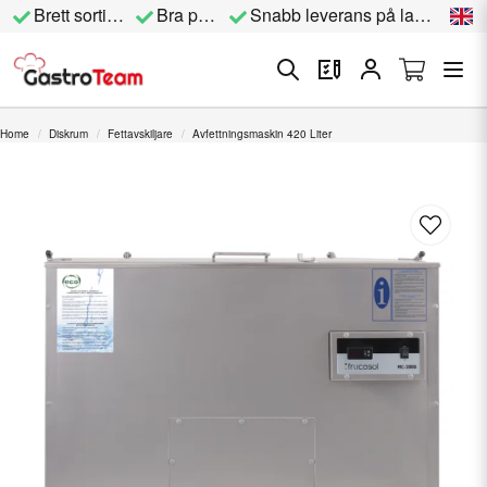
Brett sortiment
Bra priser
Snabb leverans på lagervara
Home
Diskrum
Fettavskiljare
Avfettningsmaskin 420 Liter