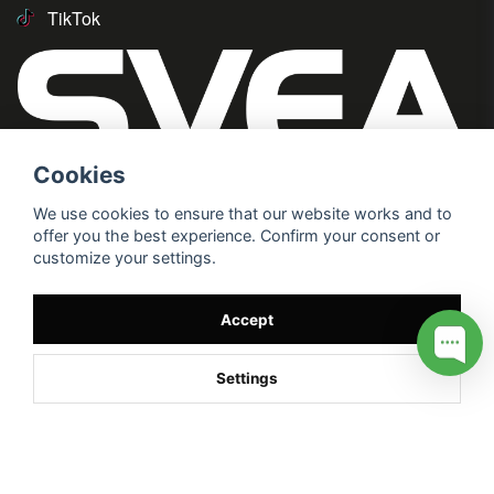
TikTok
Cookies
We use cookies to ensure that our website works and to
offer you the best experience. Confirm your consent or
customize your settings.
Accept
Settings
/* */
// G ADS CONVERSION PAGE --> //
// GTAG EVENT --> //
//
G TAG STYRNING --> //
// Hojtar Heatmap, Hotjar Tracking