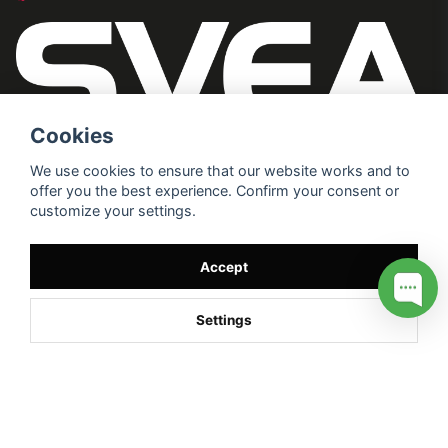
Cookies
We use cookies to ensure that our website works and to
offer you the best experience. Confirm your consent or
customize your settings.
Accept
Settings
/* */
// G ADS CONVERSION PAGE --> //
// GTAG EVENT --> //
//
G TAG STYRNING --> //
// Hojtar Heatmap, Hotjar Tracking
Code for my site --> //
// Google tag (gtag.js) --> //
/* SWIFFTY