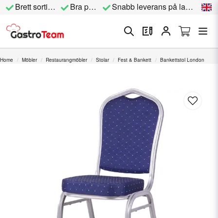
Brett sortiment
Bra priser
Snabb leverans på lagervara
Home
Möbler
Restaurangmöbler
Stolar
Fest & Bankett
Bankettstol London