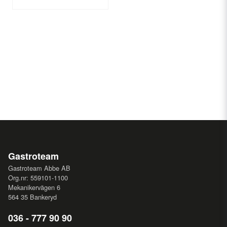
Gastroteam
Gastroteam Abbe AB
Org.nr: 559101-1100
Mekanikervägen 6
564 35 Bankeryd
036 - 777 90 90