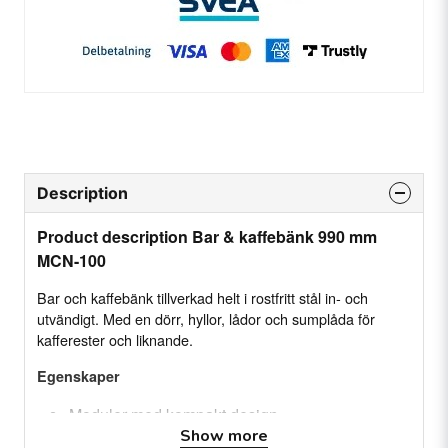
Description
Product description Bar & kaffebänk 990 mm
MCN-100
Bar och kaffebänk tillverkad helt i rostfritt stål in- och
utvändigt. Med en dörr, hyllor, lådor och sumplåda för
kafferester och liknande.
Egenskaper
Moduler med kompakt design
Show more
Ytterhölje av rostfritt stål AISI-304 (med