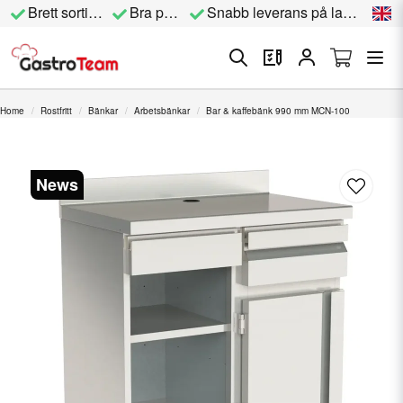
Brett sortiment
Bra priser
Snabb leverans på lagervara
Home
Rostfritt
Bänkar
Arbetsbänkar
Bar & kaffebänk 990 mm MCN-100
News